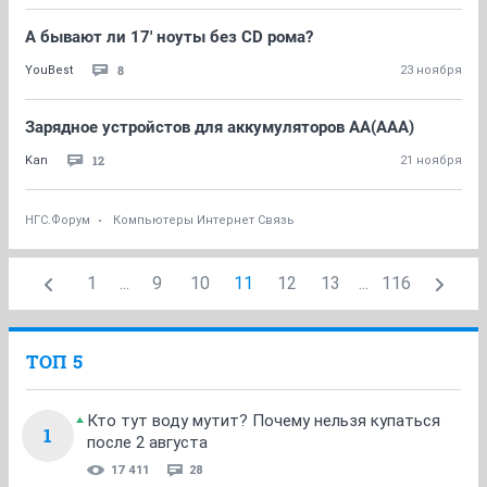
А бывают ли 17' ноуты без CD рома?
8
YouBest
23 ноября
Зарядное устройстов для аккумуляторов АА(ААА)
12
Kan
21 ноября
НГС.Форум
Компьютеры Интернет Связь
1
...
9
10
11
12
13
...
116
ТОП 5
Кто тут воду мутит? Почему нельзя купаться
1
после 2 августа
17 411
28