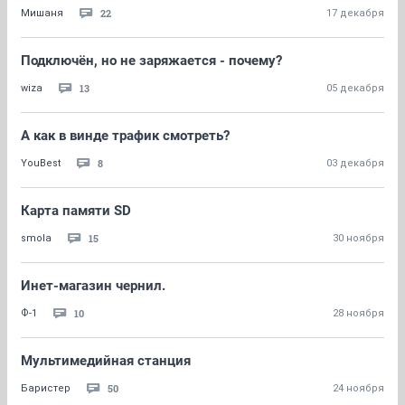
22
Мишаня
17 декабря
Подключён, но не заряжается - почему?
13
wiza
05 декабря
А как в винде трафик смотреть?
8
YouBest
03 декабря
Карта памяти SD
15
smola
30 ноября
Инет-магазин чернил.
10
Ф-1
28 ноября
Мультимедийная станция
50
Баристер
24 ноября