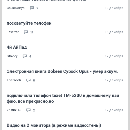
7
СоняSonya
19 декабря
посоветуйте телофон
11
Foxstrot
18 декабря
4й АйПад
4
StaZZy
17 декабря
Электронная книга Bokeen Cybook Opus - умер аккум.
0
TheSeeR
17 декабря
подключила телефон texet TM-5200 к домашнему вай
фаю. все прекрасно,но
2
kristin149
17 декабря
Видео на 2 монитора (в режиме видеостены)