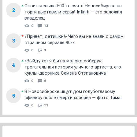
Стоит меньше 500 тысяч: в Новосибирске на
2
торги выставили серый Infiniti — его заложил
владелец
0
13
«Привет, детишки!» Чего вы не знали о самом
3
страшном сериале 90-х
0
3
«Выйду хотя бы на молоко соберу»:
4
трогательная история уличного артиста, его
куклы-дворника Семена Степановича
0
6
В Новосибирске ищут дом голубоглазому
5
сфинксу после смерти хозяина — фото Тима
0
11