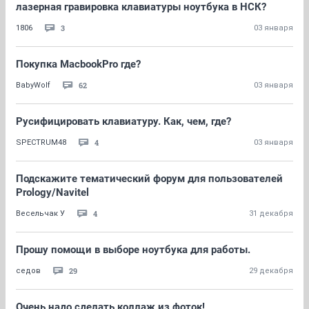
лазерная гравировка клавиатуры ноутбука в НСК?
3
1806
03 января
Покупка MacbookPro где?
62
BabyWolf
03 января
Русифицировать клавиатуру. Как, чем, где?
4
SPECTRUM48
03 января
Подскажите тематический форум для пользователей
Prology/Navitel
4
Весельчак У
31 декабря
Прошу помощи в выборе ноутбука для работы.
29
седов
29 декабря
Очень надо сделать коллаж из фоток!