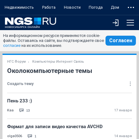
Недвижимость
Работа
Новости
Погода
Дом
На информационном ресурсе применяются cookie-
Согласен
файлы. Оставаясь на сайте, вы подтверждаете свое
согласие
на их использование.
НГС.Форум
Компьютеры Интернет Связь
Околокомпьютерные темы
Создать тему
Пень 233 :)
13
Kaa
17 января
Формат для записи видео качества AVCHD
1
olga0506
14 января