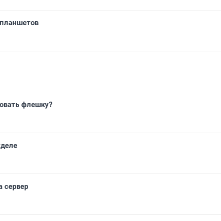
 планшетов
овать флешку?
тделе
а сервер