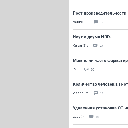
Рост производительности
19
Баристер
Ноут с двумя HDD.
34
KalyanSib
Можно ли часто форматир
30
IMEI
Количество человек в IT-о
10
Washburn
Удаленная установка ОС н
12
zabotin