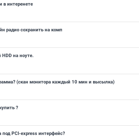
и в интеренете
йн радио сохранить на комп
 HDD на ноуте.
рамма? (скан монитора каждый 10 мин и высылка)
купить ?
а под PCI-express интерфейс?