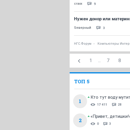
9
craxx
Нужен донор или материнка
3
Sеверный
НГС.Форум
Компьютеры Интер
1
...
7
8
ТОП 5
Кто тут воду мути
1
17 411
28
«Привет, детишки!
2
0
3