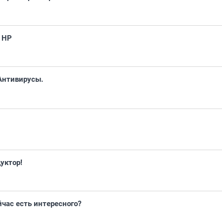
 HP
Антивирусы.
уктор!
йчас есть интересного?