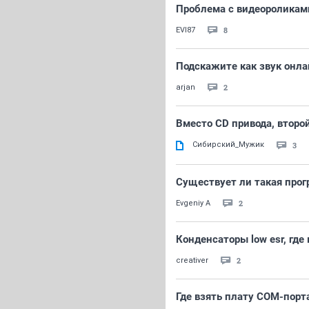
Проблема с видеороликам
8
EVI87
Подскажите как звук онла
2
arjan
Вместо CD привода, второй
Сибирский_Мужик
3
Существует ли такая прог
2
Evgeniy A
Конденсаторы low esr, где 
2
creativer
Где взять плату COM-порт