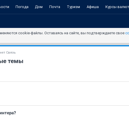
вости
Погода
Дом
Почта
Туризм
Афиша
Курсы валю
меняются cookie-файлы. Оставаясь на сайте, вы подтверждаете свое
с
нет Связь
ые темы
ринтера?