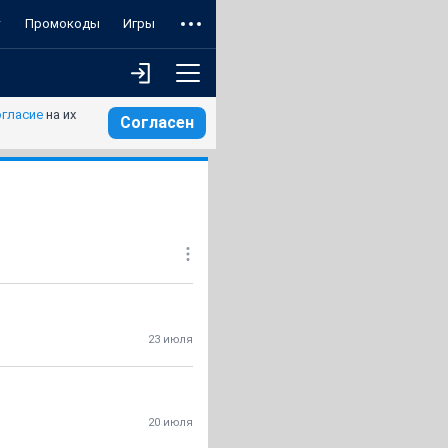
т
Промокоды
Игры
огласие
на их
Согласен
23 июля
20 июля