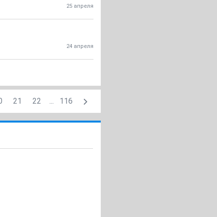
25 апреля
24 апреля
0
21
22
...
116