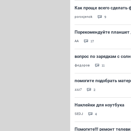
Как проще всего сделать 
9
porosjenok
Порекомендуйте планшет 
17
AA
вопрос по зарядкам с сол
11
федоров
помогите подобрать мате
2
zzz7
Наклейки для ноутбука
4
SEDJ
Помогите!!! ремонт телеви