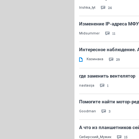
24
Irishka_tyt
Изменение IP-адреса МФУ
11
Midsummer
Интересное наблюдение. 
Казинака
29
где заменить вентелятор
1
nastasija
Помогите найти мотор-ред
3
Goodman
А что из планшетников се
15
Сибирский_Мужик