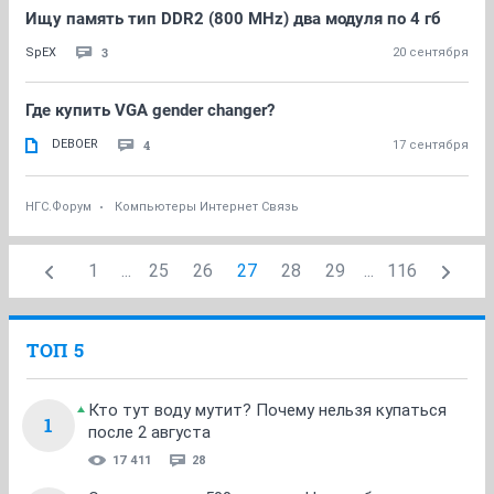
Ищу память тип DDR2 (800 MHz) два модуля по 4 гб
3
SpEX
20 сентября
Где купить VGA gender changer?
DEBOER
4
17 сентября
НГС.Форум
Компьютеры Интернет Связь
1
...
25
26
27
28
29
...
116
ТОП 5
Кто тут воду мутит? Почему нельзя купаться
1
после 2 августа
17 411
28