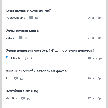
Куда продать компьютер?
12
ryabtsevadarya
26 октября
Электронная книга
15
Dakota
21 октября
Очень дешёвый ноутбук 14" для больной девочки ?
гирька
3
18 октября
МФУ HP 1522nf и автоприем факса
12
Full
18 октября
Ноутбуки Samsung
14
WapStok
17 октября