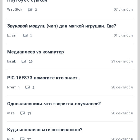
Ноутбук с сумкой
3
WapStok
07 октября
Звуковой модуль (чип) для мягкой игрушки. Где?
1
k_ivan
01 октября
Медиаплеер vs компутер
29
kazik
29 сентября
PIC 16F873 помогите кто знает..
2
Promin
28 сентября
Одноклассники-что творится-случилось?
37
wiza
28 сентября
Куда использовать оптоволокно?
27
NKS
28 сентября