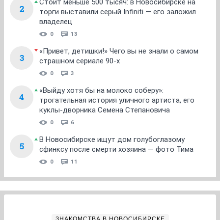
Стоит меньше 500 тысяч: в Новосибирске на
2
торги выставили серый Infiniti — его заложил
владелец
0
13
«Привет, детишки!» Чего вы не знали о самом
3
страшном сериале 90-х
0
3
«Выйду хотя бы на молоко соберу»:
4
трогательная история уличного артиста, его
куклы-дворника Семена Степановича
0
6
В Новосибирске ищут дом голубоглазому
5
сфинксу после смерти хозяина — фото Тима
0
11
ЗНАКОМСТВА В НОВОСИБИРСКЕ