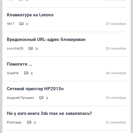
Клавиатура на Lenovo
0
9417
27 сентября
Вредоносный URL-адрес блокирован
11
Lenchik35
25 сентября
Помогите ...
6
Svyat1k
24 сентября
Сетевой принтер НР2015n
4
Андрей Прошин
23 сентября
Ни у кого книга 3ds max не завалялась?
0
Plumage
21 сентября