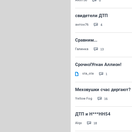
0
Alex130
свидетели ДТП
4
антон76
Сравним...
13
Галинка
Срочно!Угнан Аллион!
ola_ola
1
Меховушки счас дергают?
16
Yellow Fog
ДТП и Н***НН54
18
Alqx