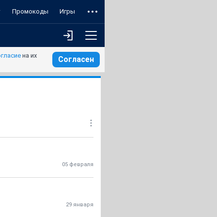
т
Промокоды
Игры
огласие
на их
Согласен
05 февраля
29 января