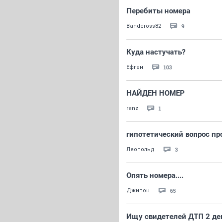
Перебиты номера
9
Bandeross82
Куда настучать?
103
Ефген
НАЙДЕН НОМЕР
1
renz
гипотетический вопрос пр
3
Леопольд
Опять номера....
65
Джипон
Ищу свидетелей ДТП 2 дек