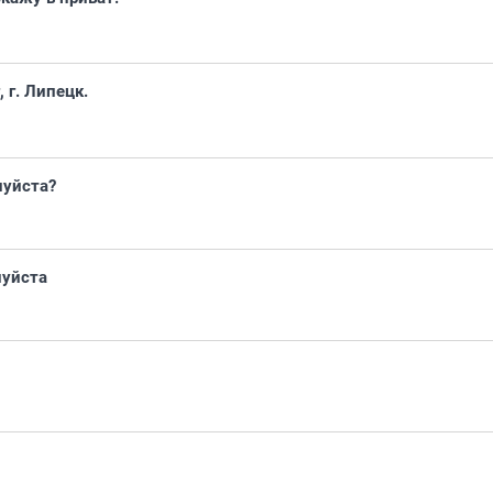
 г. Липецк.
луйста?
луйста