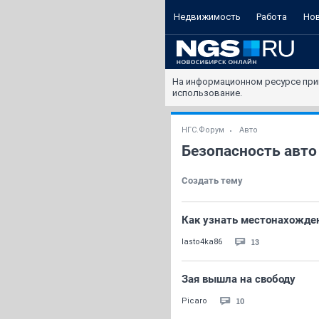
Недвижимость
Работа
Но
На информационном ресурсе при
использование.
НГС.Форум
Авто
Безопасность авто
Создать тему
Как узнать местонахожд
13
lasto4ka86
Зая вышла на свободу
10
Picaro