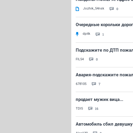
Jozhik_54nsk
0
Очередные корольки дорог,
dpitk
1
Подскажите по ДТП пожа
0
FIL54
Авария-подскажите пожа
7
678105
продает мужик вица...
16
TDI5
Автомобиль сбил девушку