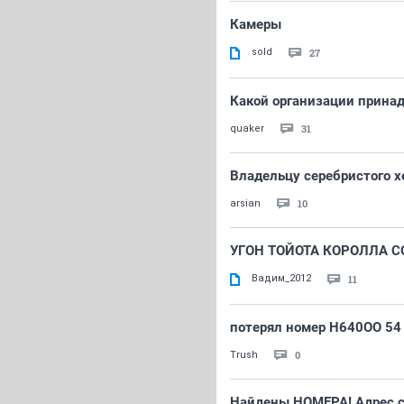
Камеры
sold
27
Какой организации прина
31
quaker
Владельцу серебристого х
10
arsian
УГОН ТОЙОТА КОРОЛЛА СО
Вадим_2012
11
потерял номер Н640ОО 54
0
Trush
Найдены НОМЕРА! Адрес с