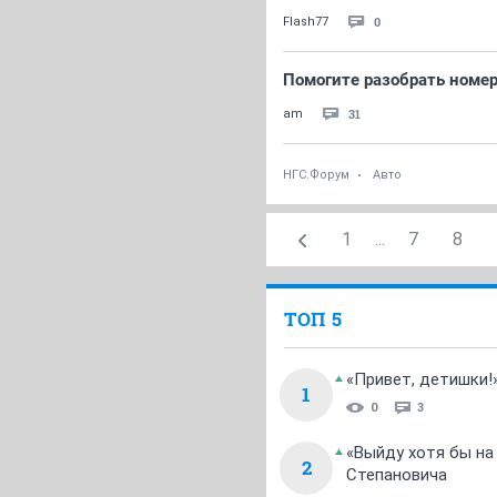
0
Flash77
Помогите разобрать номер 
31
am
НГС.Форум
Авто
1
...
7
8
ТОП 5
«Привет, детишки!
1
0
3
«Выйду хотя бы на
2
Степановича