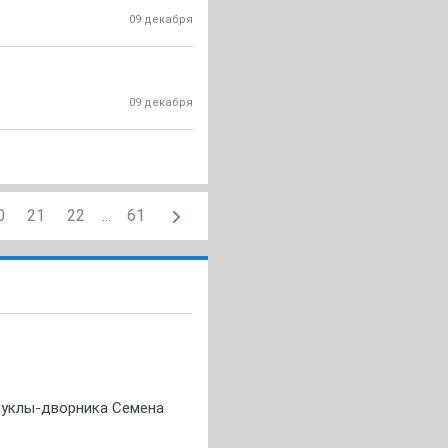
09 декабря
09 декабря
0
21
22
...
61
 куклы-дворника Семена