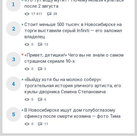
Кто тут воду мутит? Почему нельзя купаться
1
после 2 августа
17 411
28
Стоит меньше 500 тысяч: в Новосибирске на
2
торги выставили серый Infiniti — его заложил
владелец
0
13
«Привет, детишки!» Чего вы не знали о самом
3
страшном сериале 90-х
0
3
«Выйду хотя бы на молоко соберу»:
4
трогательная история уличного артиста, его
куклы-дворника Семена Степановича
0
6
В Новосибирске ищут дом голубоглазому
5
сфинксу после смерти хозяина — фото Тима
0
11