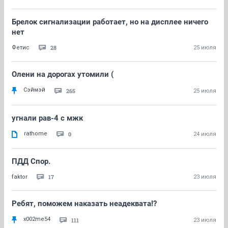
Брелок сигнализации работает, но на дисплее ничего
нет
28
Фетис
25 июля
Олени на дорогах утомили (
Сэймэй
265
25 июля
угнали рав-4 с мжк
rathome
0
24 июля
ПДД Спор.
17
faktor
23 июля
Ребят, поможем наказать неадеквата!?
x002me54
111
23 июля