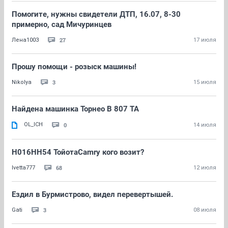
Помогите, нужны свидетели ДТП, 16.07, 8-30
примерно, сад Мичуринцев
27
Лена1003
17 июля
Прошу помощи - розыск машины!
3
Nikolya
15 июля
Найдена машинка Торнео В 807 ТА
OL_ICH
0
14 июля
Н016НН54 ТойотаCamry кого возит?
68
Ivetta777
12 июля
Ездил в Бурмистрово, видел перевертышей.
3
Gati
08 июля