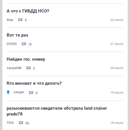
А что с ГИБДД НСО?
5
Alqx
22 июля
Вот те раз
12
DS555
21 июля
Найден гос. номер
2
sanya038
20 июля
Кто виноват и что делать?
синди
6
19 июля
разыскиваются свидетели обстрела land cruiser
prado78
62
TDI5
18 июля