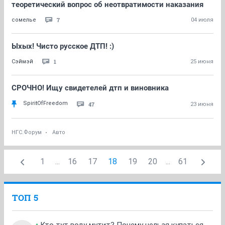
теоретический вопрос об неотвратимости наказания
7
сомелье
04 июля
Ыхых! Чисто русское ДТП! :)
1
Сэймэй
25 июня
СРОЧНО! Ищу свидетелей дтп и виновника
SpiritOfFreedom
47
23 июня
НГС.Форум
Авто
1
...
16
17
18
19
20
...
61
ТОП 5