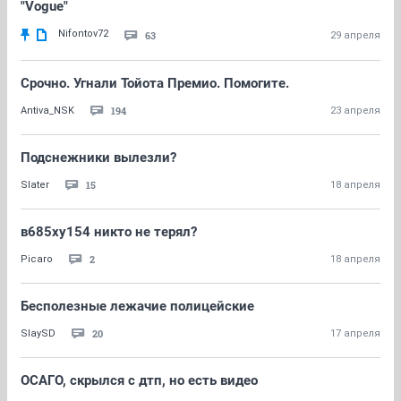
"Vogue"
Nifontov72
63
29 апреля
Срочно. Угнали Тойота Премио. Помогите.
194
Antiva_NSK
23 апреля
Подснежники вылезли?
15
Slater
18 апреля
в685ху154 никто не терял?
2
Picaro
18 апреля
Бесполезные лежачие полицейские
20
SlaySD
17 апреля
ОСАГО, скрылся с дтп, но есть видео