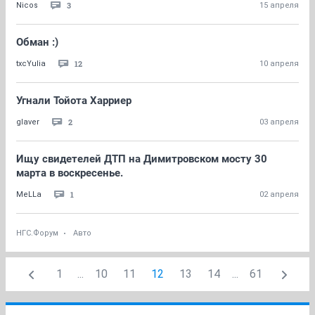
3
Nicos
15 апреля
Обман :)
12
txcYulia
10 апреля
Угнали Тойота Харриер
2
glaver
03 апреля
Ищу свидетелей ДТП на Димитровском мосту 30
марта в воскресенье.
1
MeLLa
02 апреля
НГС.Форум
Авто
1
...
10
11
12
13
14
...
61