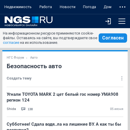
Недвижимость
Работа
Новости
Погода
Дом
На информационном ресурсе применяются cookie-
Согласен
файлы. Оставаясь на сайте, вы подтверждаете свое
согласие
на их использование.
НГС.Форум
Авто
Безопасность авто
Создать тему
Угнали TOYOTA MARK 2 цет белый гос номер УМА908
регион 124
138
Shida
05 июня
Субботнее! Сдала водя..ла на лишение ВУ. А как ты бы