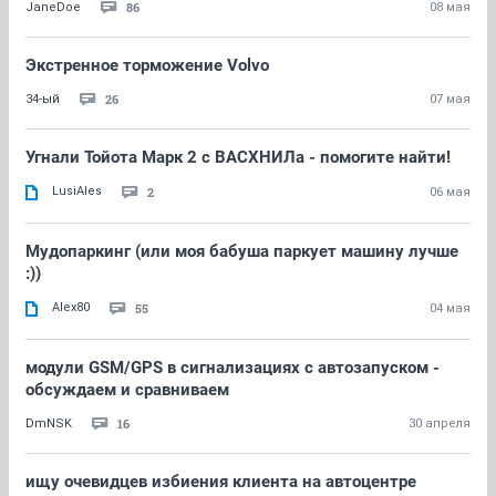
86
JaneDoe
08 мая
Экстренное торможение Volvo
26
34-ый
07 мая
Угнали Тойота Марк 2 с ВАСХНИЛа - помогите найти!
LusiAles
2
06 мая
Мудопаркинг (или моя бабуша паркует машину лучше
:))
Alex80
55
04 мая
модули GSM/GPS в сигнализациях с автозапуском -
обсуждаем и сравниваем
16
DmNSK
30 апреля
ищу очевидцев избиения клиента на автоцентре