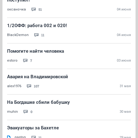
поступил?
51
оксаночка
04 июня
1/2ОФФ: работа 002 и 020!
11
BlackDemon
04 июня
Помогите найти человека
7
еstoro
03 июня
Авария на Владимировской
107
alex1976
31 мая
На Богдашке сбили бабушку
0
muhin
30 мая
Эвакуаторы за Бахетле
gaston
11
29 мая