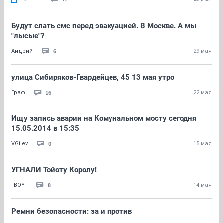
Будут слать смс перед эвакуацией. В Москве. А мы
"лысые"?
6
Андрий
29 мая
улица Сибиряков-Гвардейцев, 45 13 мая утро
16
Граф
22 мая
Ищу запись аварии на Комунальном мосту сегодня
15.05.2014 в 15:35
0
VGilev
15 мая
УГНАЛИ Тойоту Королу!
8
_BOY_
14 мая
Ремни безопасности: за и против