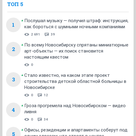
ТОП 5
Послушал музыку — получил штраф: инструкция,
1
как бороться с шумными ночными компаниями
2 691
39
По всему Новосибирску спрятаны миниатюрные
2
арт-объекты — их поиск становится
настоящим квестом
0
Стало известно, на каком этапе проект
3
строительства детской областной больницы в
Новосибирске
0
12
Гроза прогремела над Новосибирском — видео
4
ливня
0
34
Офисы, резиденции и апартаменты соберут под
5