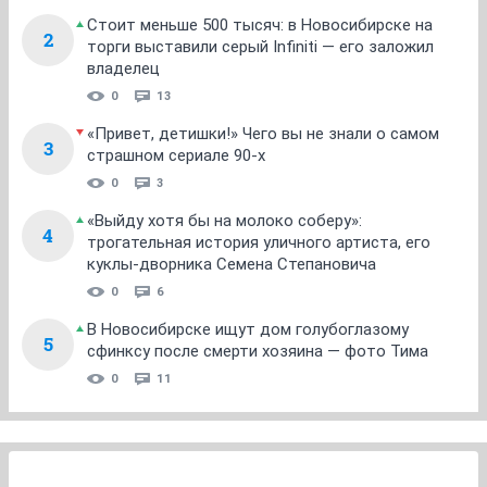
Стоит меньше 500 тысяч: в Новосибирске на
2
торги выставили серый Infiniti — его заложил
владелец
0
13
«Привет, детишки!» Чего вы не знали о самом
3
страшном сериале 90-х
0
3
«Выйду хотя бы на молоко соберу»:
4
трогательная история уличного артиста, его
куклы-дворника Семена Степановича
0
6
В Новосибирске ищут дом голубоглазому
5
сфинксу после смерти хозяина — фото Тима
0
11