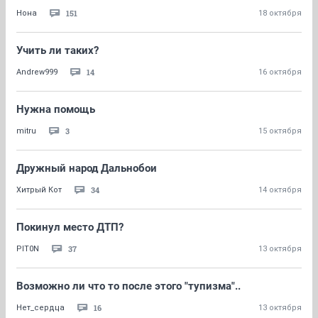
151
Нона
18 октября
Учить ли таких?
14
Andrew999
16 октября
Нужна помощь
3
mitru
15 октября
Дружный народ Дальнобои
34
Хитрый Кот
14 октября
Покинул место ДТП?
37
PIT0N
13 октября
Возможно ли что то после этого "тупизма"..
16
Нет_сердца
13 октября