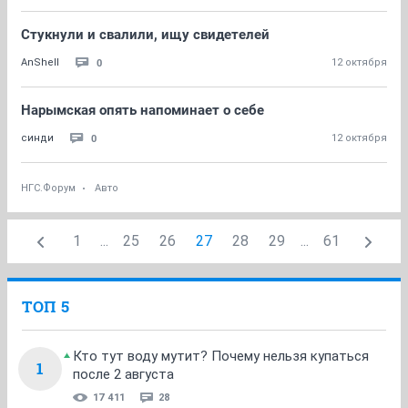
Стукнули и свалили, ищу свидетелей
0
AnShell
12 октября
Нарымская опять напоминает о себе
0
синди
12 октября
НГС.Форум
Авто
1
...
25
26
27
28
29
...
61
ТОП 5
Кто тут воду мутит? Почему нельзя купаться
1
после 2 августа
17 411
28