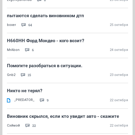
пытаются сделать виновником дтп
64
boxer
25 октября
Н660НН Форд Мондео - кого возит?
6
MrAbon
24 октября
Помогите разобраться в ситуации.
15
Gnb2
23 октября
Никто не терял?
_PREDATOR_
9
22 октября
Виновник скрылся, если кто увидит авто - скажите
22
Сэймэй
22 октября