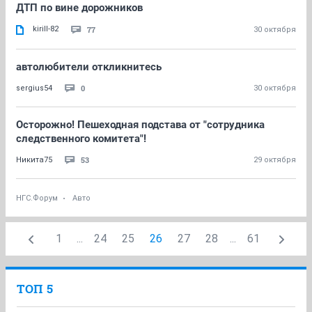
ДТП по вине дорожников
kirill-82
77
30 октября
автолюбители откликнитесь
0
sergius54
30 октября
Осторожно! Пешеходная подстава от "сотрудника
следственного комитета"!
53
Никита75
29 октября
НГС.Форум
Авто
1
...
24
25
26
27
28
...
61
ТОП 5