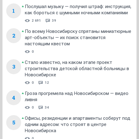
Послушал музыку — получил штраф: инструкция,
1
как бороться с шумными ночными компаниями
2 691
39
По всему Новосибирску спрятаны миниатюрные
2
арт-объекты — их поиск становится
настоящим квестом
0
Стало известно, на каком этапе проект
3
строительства детской областной больницы в
Новосибирске
0
12
Гроза прогремела над Новосибирском — видео
4
ливня
0
34
Офисы, резиденции и апартаменты соберут под
5
одним адресом: что строят в центре
Новосибирска
0