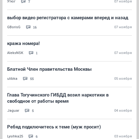
7
Утюг
07 ноября
выбор видео регистратора с камерами вперед и назад
16
GBorisG
07 ноября
кража номера!
1
AleksNSK
07 ноября
Блатной Член правительства Москвы
55
ulibka
05 ноября
Глава Тогучинского ГИБДД возил наркотики в
свободное от работы время
5
Jaguar
04 ноября
Ребяд подключитесь к теме (муж просит)
6
Lysihka25
03 ноября