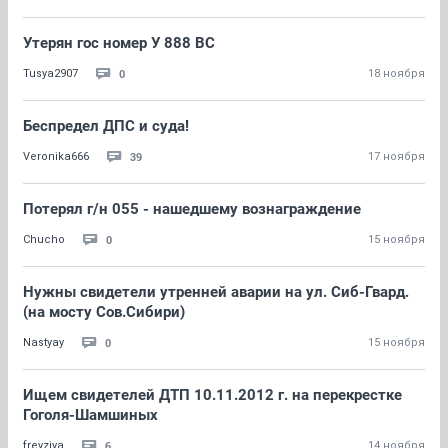
Утерян гос номер У 888 ВС
0
Tusya2907
18 ноября
Беспредел ДПС и суда!
39
Veronika666
17 ноября
Потерял г/н 055 - нашедшему вознаграждение
0
Chucho
15 ноября
Нужны свидетели утренней аварии на ул. Сиб-Гвард.
(на мосту Сов.Сибири)
0
Nastyay
15 ноября
Ищем свидетелей ДТП 10.11.2012 г. на перекрестке
Гоголя-Шамшиных
6
freyziya
14 ноября