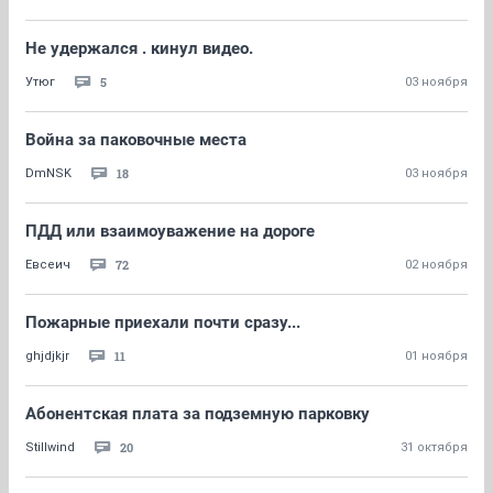
Не удержался . кинул видео.
5
Утюг
03 ноября
Война за паковочные места
18
DmNSK
03 ноября
ПДД или взаимоуважение на дороге
72
Евсеич
02 ноября
Пожарные приехали почти сразу...
11
ghjdjkjr
01 ноября
Абонентская плата за подземную парковку
20
Stillwind
31 октября