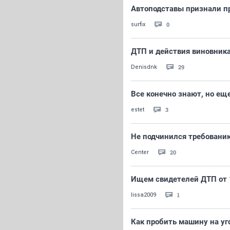
Автоподставы признали п
0
surfix
ДТП и действия виновник
29
Denisdnk
Все конечно знают, но еще
3
estet
Не подчинился требовани
20
Center
Ищем свидетелей ДТП от 1
1
lissa2009
Как пробить машину на уго