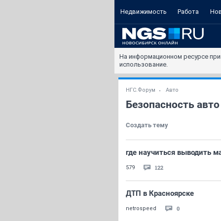
Недвижимость
Работа
Но
На информационном ресурсе при
использование.
НГС.Форум
Авто
Безопасность авто
Создать тему
где научиться выводить м
122
579
ДТП в Красноярске
0
netrospeed