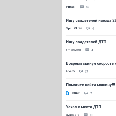
56
Ридик
Ищу свидетелей наезда 29
0
Spirit Of `76
Ищу свидетелей ДТП.
4
smartword
Вовремя скинул скорость 
17
t-34-85
Помогите найти машину!!!
hmur
2
Уехал с места ДТП
61
avagadra