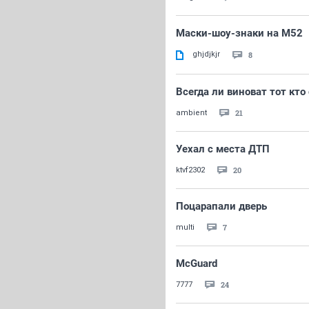
Маски-шоу-знаки на М52
ghjdjkjr
8
Всегда ли виноват тот кто
21
ambient
Уехал с места ДТП
20
ktvf2302
Поцарапали дверь
7
multi
McGuard
24
7777