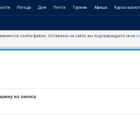
вости
Погода
Дом
Почта
Туризм
Афиша
Курсы валю
меняются cookie-файлы. Оставаясь на сайте, вы подтверждаете свое
с
ашину из заноса