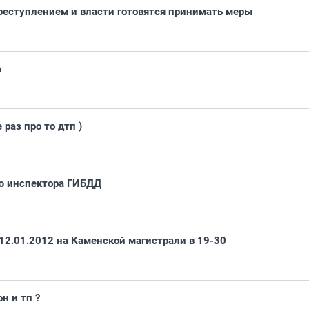
реступлением и власти готовятся принимать меры
а
 раз про то дтп )
ю инспектора ГИБДД
2.01.2012 на Каменской магистрали в 19-30
н и тп ?