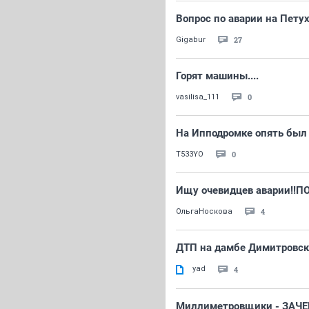
Вопрос по аварии на Петух
27
Gigabur
Горят машины....
0
vasilisa_111
На Ипподромке опять был 
0
T533YO
Ищу очевидцев аварии!!П
4
ОльгаНоскова
ДТП на дамбе Димитровск
yad
4
Миллиметровщики - ЗАЧЕ