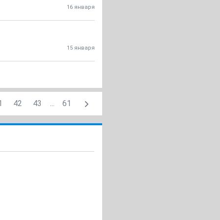
16 января
15 января
1
42
43
...
61