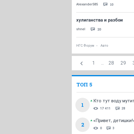
10
Alexander585
хулиганства и разбои
20
shnel
НГС.Форум
Авто
1
...
28
29
ТОП 5
Кто тут воду мути
1
17 411
28
«Привет, детишки!
2
0
3