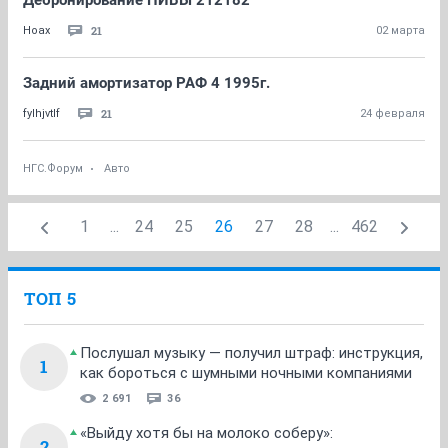
Дебронирование НИВЫ 212182
21
Ноах
02 марта
Задний амортизатор РАФ 4 1995г.
21
fylhjvtlf
24 февраля
НГС.Форум
Авто
1
...
24
25
26
27
28
...
462
ТОП 5
Послушал музыку — получил штраф: инструкция,
1
как бороться с шумными ночными компаниями
2 691
36
«Выйду хотя бы на молоко соберу»:
2