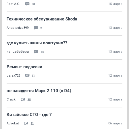
31
Rost A.G.
15 марта
Техническое обслуживание Skoda
2
Anastasiya899
13 марта
где купить шины поштучно??
14
кандебобера
13 марта
Ремонт подвески
11
balex723
12 марта
не заводится Марк 2 110 (с D4)
38
Crack
12 марта
Китайское СТО - где ?
31
Advokat
06 марта