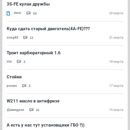
3S-FE кулак дружбы
steel
62
24 марта
Куда сдать старый двигатель(4A-FE)???
12
sneg83
21 марта
Троит карбюраторный 1.6
3
Vld
18 марта
Стойки
5
ронин
17 марта
W211 масло в антифризе
16
Димидрол
15 марта
А есть у нас тут установщики ГБО ?))