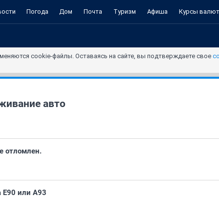
вости
Погода
Дом
Почта
Туризм
Афиша
Курсы валю
меняются cookie-файлы. Оставаясь на сайте, вы подтверждаете свое
с
живание авто
е отломлен.
 Е90 или А93