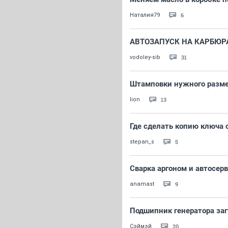
6
Наталия79
АВТОЗАПУСК НА КАРБЮРАТ
31
vodoley-sib
Штамповки нужного размер
13
lion
Где сделать копию ключа 
5
stepan_s
Сварка аргоном и автосерв
9
anamast
Подшипник генератора заг
20
Сэймэй