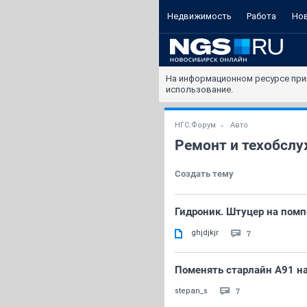
Недвижимость
Работа
Но
На информационном ресурсе при
использование.
НГС.Форум
Авто
Ремонт и техобслу
Создать тему
Гидроник. Штуцер на помп
ghjdjkjr
7
Поменять старлайн А91 на
7
stepan_s