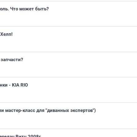
ноль. Что может быть?
.Хелп!
 запчасти?
ки - KIA RIO
ли мастер-класс для "диванных экспертов")
ередач Витц 2008г