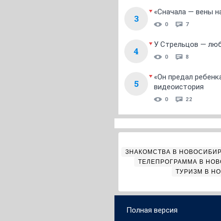
«Сначала — вены на
3
0
7
У Стрельцов — люб
4
0
8
«Он предал ребенк
5
видеоистория
0
22
ЗНАКОМСТВА В НОВОСИБИ
ТЕЛЕПРОГРАММА В НО
ТУРИЗМ В Н
Полная версия