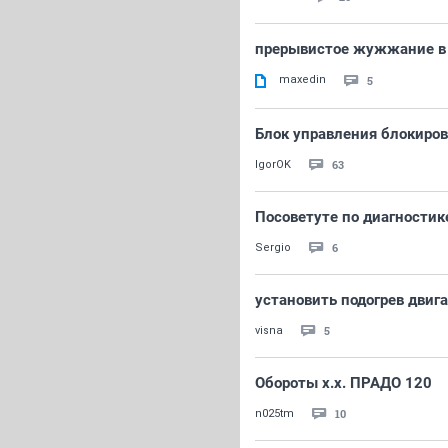
прерывистое жужжание в 
maxedin
5
Блок управления блокиро
63
IgorOK
Посоветуте по диагностик
6
Sergio
установить подогрев двиг
5
visna
Обороты х.х. ПРАДО 120
10
n025tm