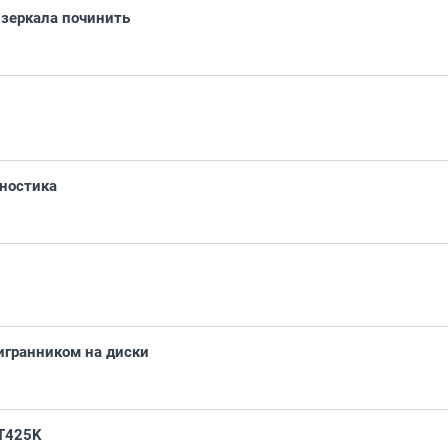
зеркала починить
ностика
игранником на диски
JT425K