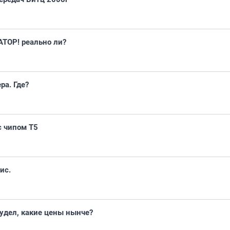
ОР! реально ли?
а. Где?
с чипом Т5
ис.
удел, какие цены нынче?