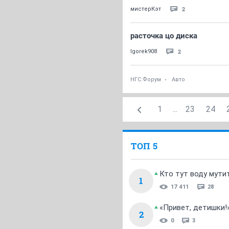
2
мистерКэт
расточка цо диска
2
Igorek908
НГС.Форум
Авто
1
...
23
24
ТОП 5
Кто тут воду мути
1
17 411
28
«Привет, детишки!
2
0
3