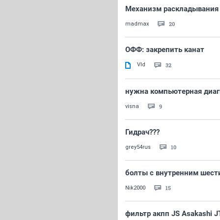
Механизм раскладывания 
20
madmax
ОФФ: закрепить канат
Vld
32
нужна компьютерная диаг
9
visna
Гидрач???
10
grey54rus
болты с внутренним шест
15
Nik2000
фильтр акпп JS Asakashi 