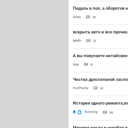
Педаль в пол, а оборотов 
10
livian
вскрыть авто и все прочее
13
ljkkfh
А вы покупаете китайские
8
Irga
Чистка дроссельной заслон
10
ProPheSy
История одного ремонта,и
Running
99
Меняем масло в коробке п