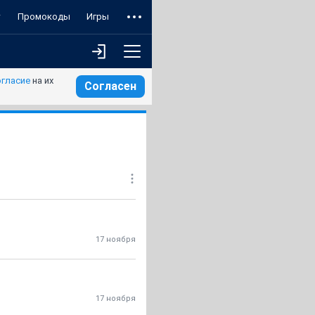
т
Промокоды
Игры
огласие
на их
Согласен
17 ноября
17 ноября