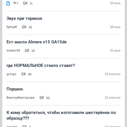
WJ
11
09 мая
Звук при тормозе
32
fylhjvtlf
08 мая
Ест масло Almera n15 GA15de
18
Vadim94
05 мая
где НОРМАЛЬНОЕ стекло ставят?
89
gringo
24 апреля
Поршни.
62
ВикторBикторови
22 апреля
К кому обратиться, чтобы изготовили шестерёнки по
образцу???
3
cruizer
22 апреля