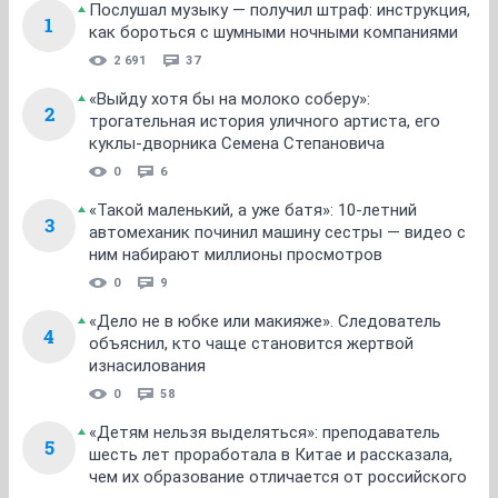
Послушал музыку — получил штраф: инструкция,
1
как бороться с шумными ночными компаниями
2 691
37
«Выйду хотя бы на молоко соберу»:
2
трогательная история уличного артиста, его
куклы-дворника Семена Степановича
0
6
«Такой маленький, а уже батя»: 10-летний
3
автомеханик починил машину сестры — видео с
ним набирают миллионы просмотров
0
9
«Дело не в юбке или макияже». Следователь
4
объяснил, кто чаще становится жертвой
изнасилования
0
58
«Детям нельзя выделяться»: преподаватель
5
шесть лет проработала в Китае и рассказала,
чем их образование отличается от российского