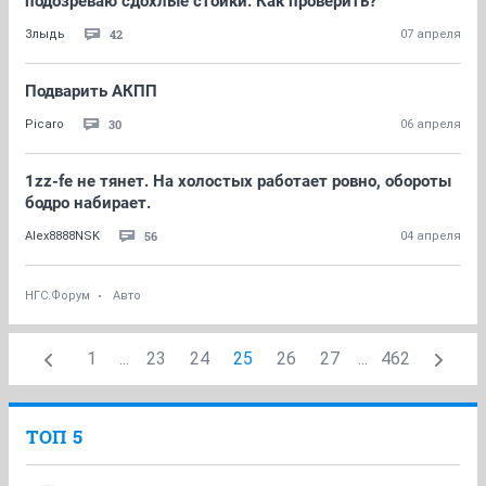
подозреваю сдохлые стойки. Как проверить?
42
Злыдь
07 апреля
Подварить АКПП
30
Picaro
06 апреля
1zz-fe не тянет. На холостых работает ровно, обороты
бодро набирает.
56
Alex8888NSK
04 апреля
НГС.Форум
Авто
1
...
23
24
25
26
27
...
462
ТОП 5