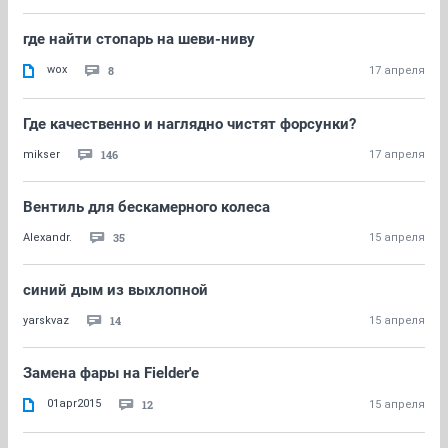
где найти стопарь на шеви-ниву
wox
8
17 апреля
Где качественно и наглядно чистят форсунки?
146
mikser
17 апреля
Вентиль для бескамерного колеса
35
Alexandr.
15 апреля
синий дым из выхлопной
14
yarskvaz
15 апреля
Замена фары на Fielder'е
01apr2015
12
15 апреля