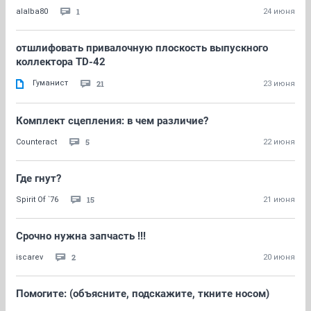
1
alalba80
24 июня
отшлифовать привалочную плоскость выпускного
коллектора TD-42
Гуманист
21
23 июня
Комплект сцепления: в чем различие?
5
Counteract
22 июня
Где гнут?
15
Spirit Of `76
21 июня
Срочно нужна запчасть !!!
2
iscarev
20 июня
Помогите: (объясните, подскажите, ткните носом)