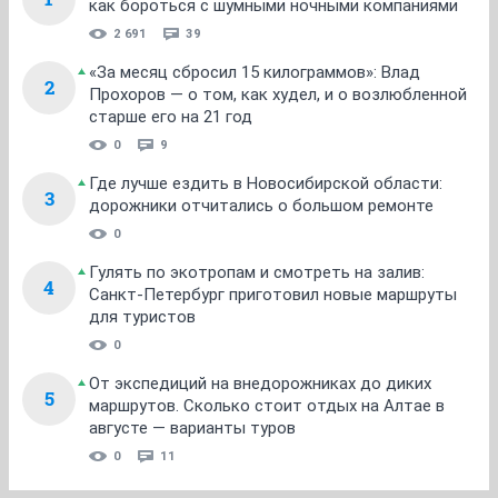
как бороться с шумными ночными компаниями
2 691
39
«За месяц сбросил 15 килограммов»: Влад
2
Прохоров — о том, как худел, и о возлюбленной
старше его на 21 год
0
9
Где лучше ездить в Новосибирской области:
3
дорожники отчитались о большом ремонте
0
Гулять по экотропам и смотреть на залив:
4
Санкт-Петербург приготовил новые маршруты
для туристов
0
От экспедиций на внедорожниках до диких
5
маршрутов. Сколько стоит отдых на Алтае в
августе — варианты туров
0
11