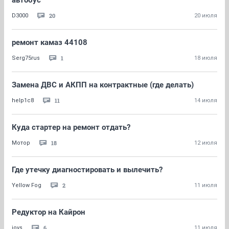
автобус
20
D3000
20 июля
ремонт камаз 44108
1
Serg75rus
18 июля
Замена ДВС и АКПП на контрактные (где делать)
11
help1c8
14 июля
Куда стартер на ремонт отдать?
18
Мотор
12 июля
Где утечку диагностировать и вылечить?
2
Yellow Fog
11 июля
Редуктор на Кайрон
6
iovs
11 июля