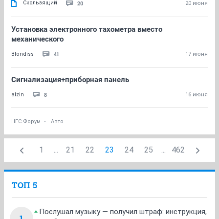
Скользящий
20
20 июня
Установка электронного тахометра вместо
механического
41
Blondiss
17 июня
Сигнализация+приборная панель
8
alzin
16 июня
НГС.Форум
Авто
1
...
21
22
23
24
25
...
462
ТОП 5
Послушал музыку — получил штраф: инструкция,
1