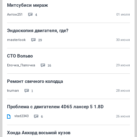
Митсубиси мираж
4
Антон251
01 июля
Эндоскопия двигателя, где?
29
masterlook
30 июня
СТО Вольво
16
Ёлочка_Палочка
29 июня
Ремонт свечного колодца
1
truman
28 июня
Проблема с двигателем 4D65 лансер 5 1.8D
vlad2343
6
26 июня
Хонда Аккорд восьмой кузов