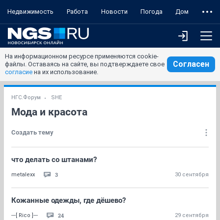
Недвижимость
Работа
Новости
Погода
Дом
На информационном ресурсе применяются cookie-
Согласен
файлы. Оставаясь на сайте, вы подтверждаете свое
согласие
на их использование.
НГС.Форум
SHE
Мода и красота
Создать тему
что делать со штанами?
3
metalexx
30 сентября
Кожанные одежды, где дёшево?
24
---[ Rico ]---
29 сентября