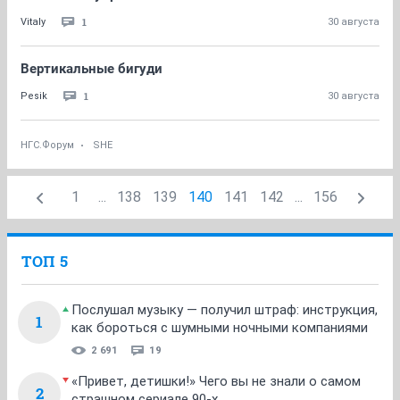
1
Vitaly
30 августа
Вертикальные бигуди
1
Pesik
30 августа
НГС.Форум
SHE
1
...
138
139
140
141
142
...
156
ТОП 5
Послушал музыку — получил штраф: инструкция,
1
как бороться с шумными ночными компаниями
2 691
19
«Привет, детишки!» Чего вы не знали о самом
2
страшном сериале 90-х