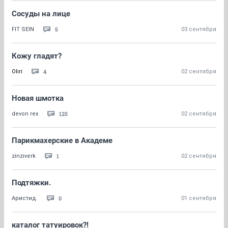
Сосуды на лице
5
FIT SEIN
03 сентября
Кожу гладят?
4
Oliri
02 сентября
Новая шмотка
125
devon rex
02 сентября
Парикмахерские в Академе
1
zinziverk
02 сентября
Подтяжки.
0
Аристид.
01 сентября
каталог татуировок?!