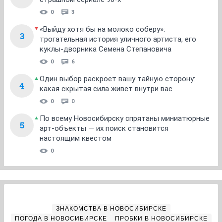
0
3
«Выйду хотя бы на молоко соберу»:
3
трогательная история уличного артиста, его
куклы-дворника Семена Степановича
0
6
Один выбор раскроет вашу тайную сторону:
4
какая скрытая сила живет внутри вас
0
0
По всему Новосибирску спрятаны миниатюрные
5
арт-объекты — их поиск становится
настоящим квестом
0
ЗНАКОМСТВА В НОВОСИБИРСКЕ
ПОГОДА В НОВОСИБИРСКЕ
ПРОБКИ В НОВОСИБИРСКЕ