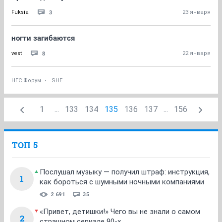
3
Fuksia
23 января
ногти загибаются
8
vest
22 января
НГС.Форум
SHE
1
...
133
134
135
136
137
...
156
ТОП 5
Послушал музыку — получил штраф: инструкция,
1
как бороться с шумными ночными компаниями
2 691
35
«Привет, детишки!» Чего вы не знали о самом
2
страшном сериале 90-х