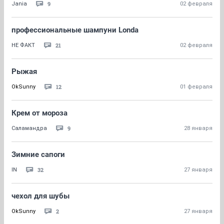
9
Jania
02 февраля
профессиональные шампуни Londa
21
НЕ ФАКТ
02 февраля
Рыжая
12
OkSunny
01 февраля
Крем от мороза
9
Саламандра
28 января
Зимние сапоги
32
IN
27 января
чехол для шубы
2
OkSunny
27 января