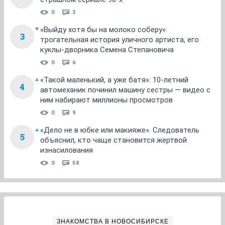
0
3
«Выйду хотя бы на молоко соберу»:
3
трогательная история уличного артиста, его
куклы-дворника Семена Степановича
0
6
«Такой маленький, а уже батя»: 10-летний
4
автомеханик починил машину сестры — видео с
ним набирают миллионы просмотров
0
9
«Дело не в юбке или макияже». Следователь
5
объяснил, кто чаще становится жертвой
изнасилования
0
58
ЗНАКОМСТВА В НОВОСИБИРСКЕ