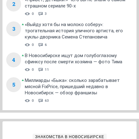
2
страшном сериале 90-х
0
3
«Выйду хотя бы на молоко соберу»:
3
трогательная история уличного артиста, его
куклы-дворника Семена Степановича
0
6
В Новосибирске ищут дом голубоглазому
4
сфинксу после смерти хозяина — фото Тима
0
11
Миллиарды «Быка»: сколько зарабатывает
5
мясной FixPrice, пришедший недавно в
Новосибирск — обзор франшизы
0
63
ЗНАКОМСТВА В НОВОСИБИРСКЕ