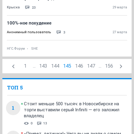
23
Крыска
29 марта
100%-ное похудение
3
Анонимный пользователь
27 марта
НГС.Форум
SHE
1
...
143
144
145
146
147
...
156
ТОП 5
Стоит меньше 500 тысяч: в Новосибирске на
1
торги выставили серый Infiniti — его заложил
владелец
0
13
«Привет, детишки!» Чего вы не знали о самом