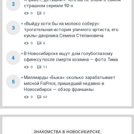
2
страшном сериале 90-х
0
3
«Выйду хотя бы на молоко соберу»:
3
трогательная история уличного артиста, его
куклы-дворника Семена Степановича
0
6
В Новосибирске ищут дом голубоглазому
4
сфинксу после смерти хозяина — фото Тима
0
11
Миллиарды «Быка»: сколько зарабатывает
5
мясной FixPrice, пришедший недавно в
Новосибирск — обзор франшизы
0
63
ЗНАКОМСТВА В НОВОСИБИРСКЕ