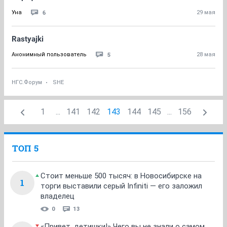
6
Уна
29 мая
Rastyajki
5
Анонимный пользователь
28 мая
НГС.Форум
SHE
1
...
141
142
143
144
145
...
156
ТОП 5
Стоит меньше 500 тысяч: в Новосибирске на
1
торги выставили серый Infiniti — его заложил
владелец
0
13
«Привет, детишки!» Чего вы не знали о самом