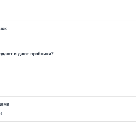
чок
родают и дают пробники?
цами
14