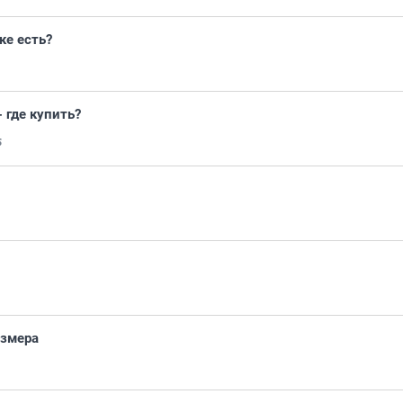
ке есть?
 где купить?
5
азмера