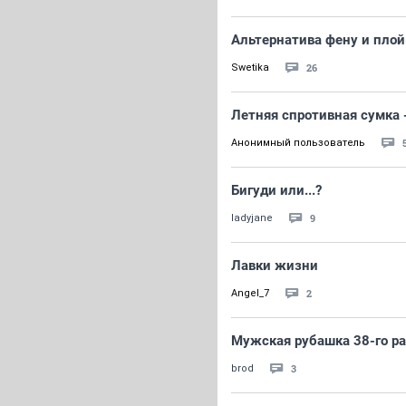
Альтернатива фену и плой
26
Swetika
Летняя спротивная сумка -
Анонимный пользователь
Бигуди или...?
9
ladyjane
Лавки жизни
2
Angel_7
Мужская рубашка 38-го р
3
brod