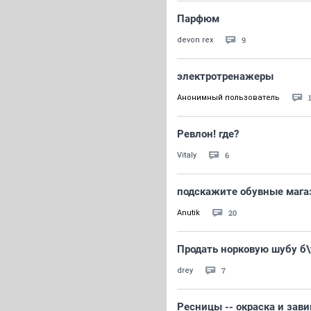
Парфюм
9
devon rex
электротренажеры
Анонимный пользователь
Ревлон! где?
6
Vitaly
подскажите обувные маг
20
Anutik
Продать норковую шубу б\
7
drey
Ресницы -- окраска и зави