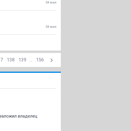
04 мая
04 мая
37
138
139
...
156
о заложил владелец