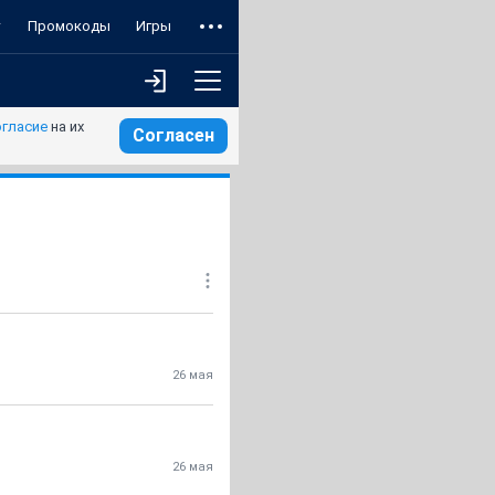
т
Промокоды
Игры
огласие
на их
Согласен
26 мая
26 мая