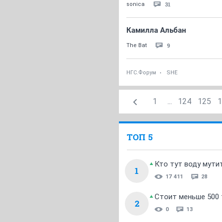
31
sonica
Камилла Альбан
9
The Bat
НГС.Форум
SHE
1
...
124
125
1
ТОП 5
Кто тут воду мути
1
17 411
28
Стоит меньше 500 т
2
0
13