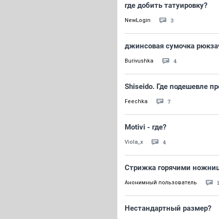
где добить татуировку?
3
NewLogin
джинсовая сумочка рюкза
4
Burivushka
Shiseido. Где подешевле п
7
Feechka
Motivi - где?
4
Viola_x
Стрижка горячими ножни
Анонимный пользователь
Нестандартный размер?