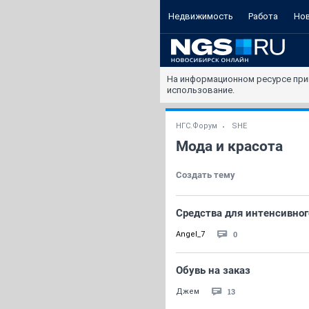
Недвижимость
Работа
Но
На информационном ресурсе при
использование.
НГС.Форум
SHE
Мода и красота
Создать тему
Средства для интенсивного
0
Angel_7
Обувь на заказ
13
Джем