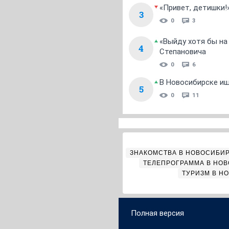
«Привет, детишки!
3
0
3
«Выйду хотя бы на
4
Степановича
0
6
В Новосибирске ищ
5
0
11
ЗНАКОМСТВА В НОВОСИБИ
ТЕЛЕПРОГРАММА В НО
ТУРИЗМ В Н
Полная версия