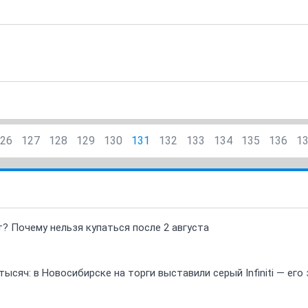
26
127
128
129
130
131
132
133
134
135
136
1
т? Почему нельзя купаться после 2 августа
ысяч: в Новосибирске на торги выставили серый Infiniti — ег