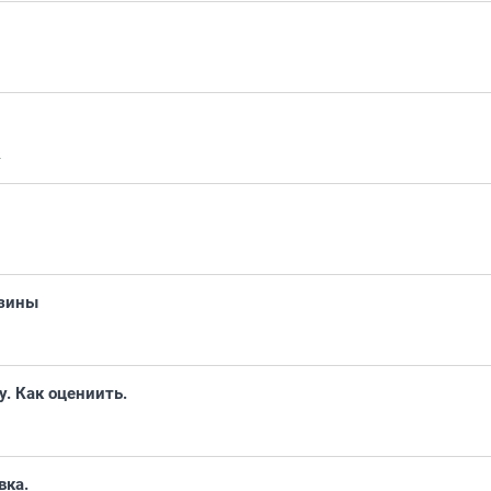
1
азины
у. Как оцениить.
вка.