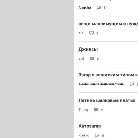
11
Anasha
вещи малоимущим и ну
4
ale
Джинсы
11
zizi
Загар с кельтским типом 
Анонимный пользователь
Летние шелковые платья
2
Tanny
Автозагар
6
Romic