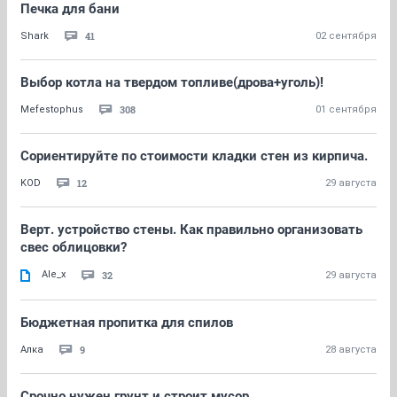
Печка для бани
41
Shark
02 сентября
Выбор котла на твердом топливе(дрова+уголь)!
308
Mefestophus
01 сентября
Сориентируйте по стоимости кладки стен из кирпича.
12
KOD
29 августа
Верт. устройство стены. Как правильно организовать
свес облицовки?
Ale_x
32
29 августа
Бюджетная пропитка для спилов
9
Алка
28 августа
Срочно нужен грунт и строит мусор