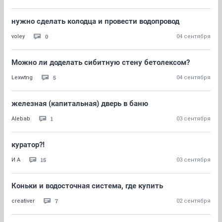
нужно сделать колодца и провести водопровод
0
voley
04 сентября
Можно ли доделать сибитную стену бетолексом?
5
Lexwtng
04 сентября
железная (капитальная) дверь в баню
1
Alebab
03 сентября
куратор?!
15
И А
03 сентября
Коньки и водосточная система, где купить
7
creativer
02 сентября