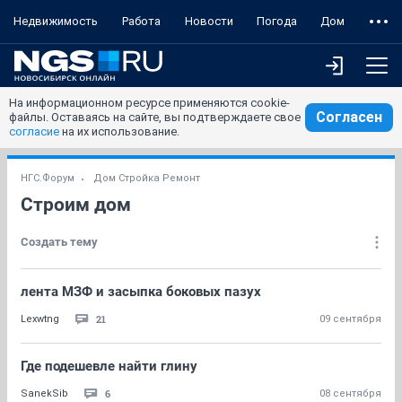
Недвижимость
Работа
Новости
Погода
Дом
На информационном ресурсе применяются cookie-
Согласен
файлы. Оставаясь на сайте, вы подтверждаете свое
согласие
на их использование.
НГС.Форум
Дом Стройка Ремонт
Строим дом
Создать тему
лента МЗФ и засыпка боковых пазух
21
Lexwtng
09 сентября
Где подешевле найти глину
6
SanekSib
08 сентября