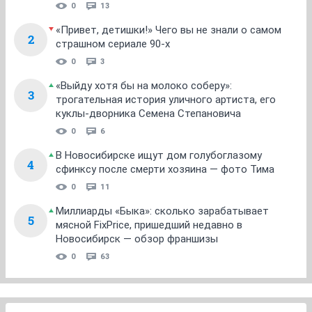
0
13
«Привет, детишки!» Чего вы не знали о самом
2
страшном сериале 90-х
0
3
«Выйду хотя бы на молоко соберу»:
3
трогательная история уличного артиста, его
куклы-дворника Семена Степановича
0
6
В Новосибирске ищут дом голубоглазому
4
сфинксу после смерти хозяина — фото Тима
0
11
Миллиарды «Быка»: сколько зарабатывает
5
мясной FixPrice, пришедший недавно в
Новосибирск — обзор франшизы
0
63