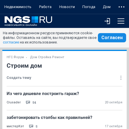
Недвижимость
Работа
Новости
Погода
Дом
На информационном ресурсе применяются cookie-
Согласен
файлы. Оставаясь на сайте, вы подтверждаете свое
согласие
на их использование.
НГС.Форум
Дом Стройка Ремонт
Строим дом
Создать тему
Из чего дешевле построить гараж?
54
Crusader
20 октября
забетонировать столбы как правильней?
5
мистерКэт
17 октября