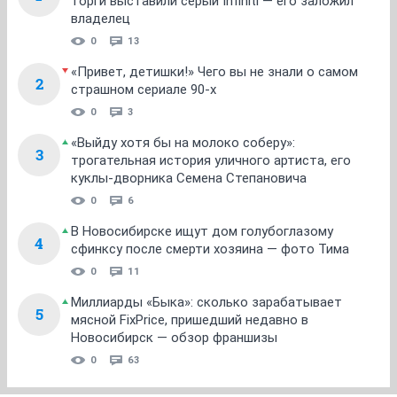
торги выставили серый Infiniti — его заложил
владелец
0
13
«Привет, детишки!» Чего вы не знали о самом
2
страшном сериале 90-х
0
3
«Выйду хотя бы на молоко соберу»:
3
трогательная история уличного артиста, его
куклы-дворника Семена Степановича
0
6
В Новосибирске ищут дом голубоглазому
4
сфинксу после смерти хозяина — фото Тима
0
11
Миллиарды «Быка»: сколько зарабатывает
5
мясной FixPrice, пришедший недавно в
Новосибирск — обзор франшизы
0
63