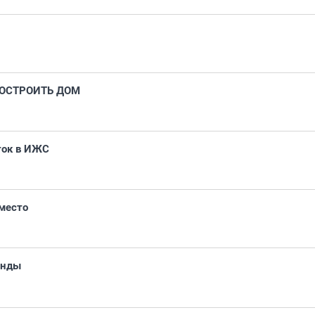
ПОСТРОИТЬ ДОМ
ток в ИЖС
место
анды