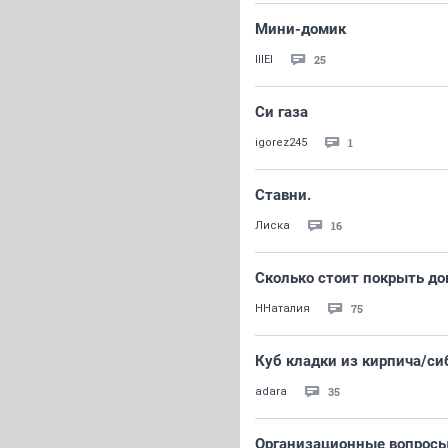
Мини-домик
25
lllEl
Си газа
1
igorez245
Ставни.
16
Лиска
Сколько стоит покрыть до
75
ННаталия
Куб кладки из кирпича/си
35
adara
Организационные вопросы