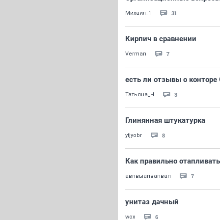
31
Михаил_1
Кирпич в сравнении
7
Verman
есть ли отзывы о конторе
3
Татьяна_Ч
Глинянная штукатурка
8
ytjyobr
Как правильно отапливат
7
авпвыапвапвап
унитаз дачный
6
wox