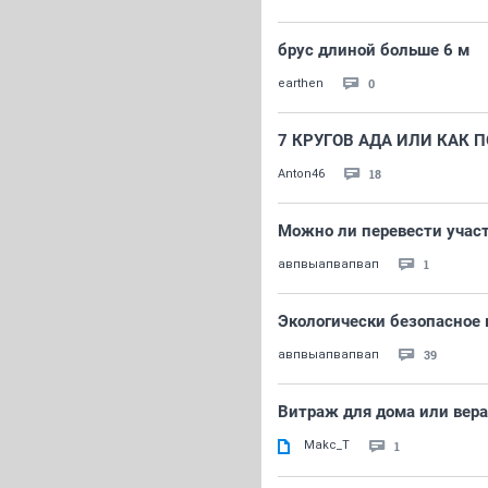
брус длиной больше 6 м
0
earthen
7 КРУГОВ АДА ИЛИ КАК 
18
Anton46
Можно ли перевести учас
1
авпвыапвапвап
Экологически безопасное 
39
авпвыапвапвап
Витраж для дома или вер
Makc_T
1