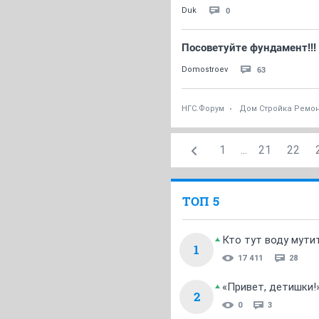
0
Duk
Посоветуйте фундамент!!!
63
Domostroev
НГС.Форум
Дом Стройка Ремо
1
...
21
22
ТОП 5
Кто тут воду мути
1
17 411
28
«Привет, детишки!
2
0
3