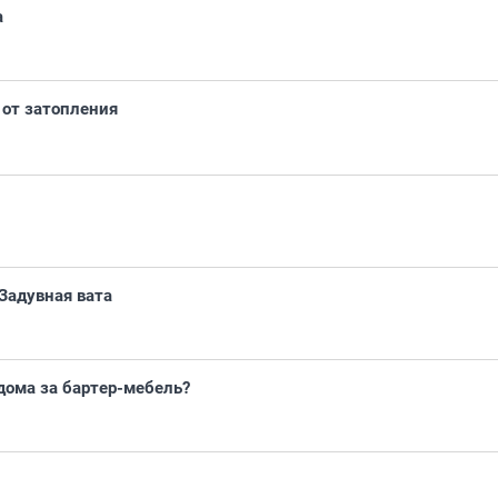
а
 от затопления
Задувная вата
дома за бартер-мебель?