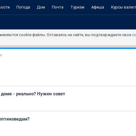
вости
Погода
Дом
Почта
Туризм
Афиша
Курсы валю
меняются cookie-файлы. Оставаясь на сайте, вы подтверждаете свое
с
нт
доме - реально? Нужен совет
ептиковедам?