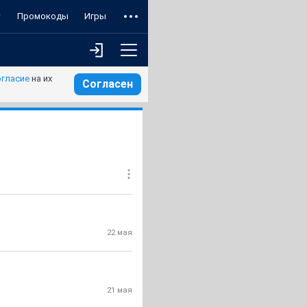
т
Промокоды
Игры
огласие
на их
Согласен
22 мая
21 мая