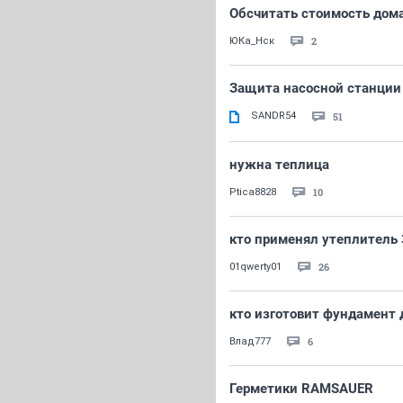
Обсчитать стоимость дом
2
ЮКа_Нск
Защита насосной станции
SANDR54
51
нужна теплица
10
Ptica8828
кто применял утеплитель 
26
01qwerty01
кто изготовит фундамент 
6
Влад777
Герметики RAMSAUER