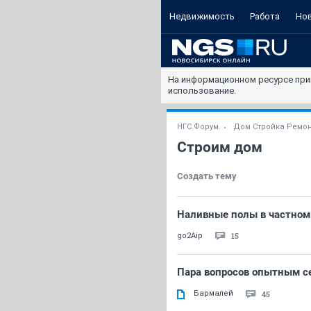
Недвижимость
Работа
Но
На информационном ресурсе при
использование.
НГС.Форум
Дом Стройка Ремо
Строим дом
Создать тему
Наливные полы в частном 
15
go2Aip
Пара вопросов опытным с
Бaрмaлей
45