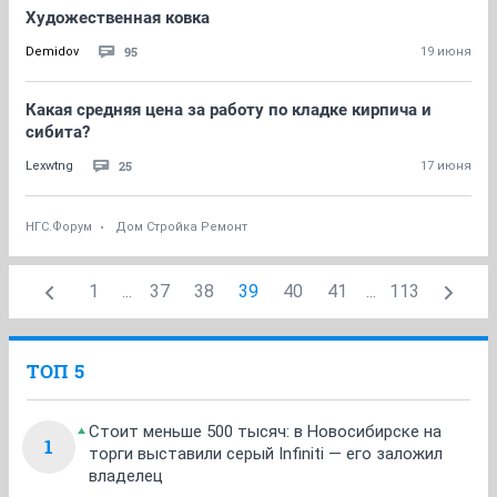
Художественная ковка
95
Demidov
19 июня
Какая средняя цена за работу по кладке кирпича и
сибита?
25
Lexwtng
17 июня
НГС.Форум
Дом Стройка Ремонт
1
...
37
38
39
40
41
...
113
ТОП 5
Стоит меньше 500 тысяч: в Новосибирске на
1
торги выставили серый Infiniti — его заложил
владелец