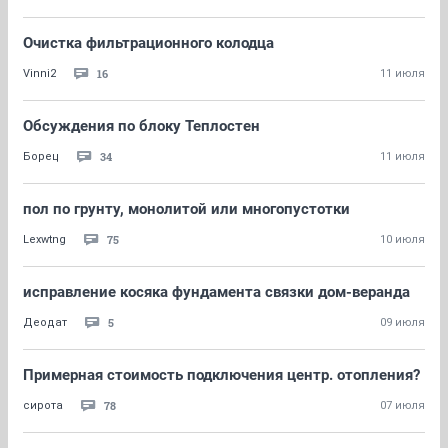
Очистка фильтрационного колодца
16
Vinni2
11 июля
Обсуждения по блоку Теплостен
34
Борец
11 июля
пол по грунту, монолитой или многопустотки
75
Lexwtng
10 июля
исправление косяка фундамента связки дом-веранда
5
Деодат
09 июля
Примерная стоимость подключения центр. отопления?
78
сирота
07 июля