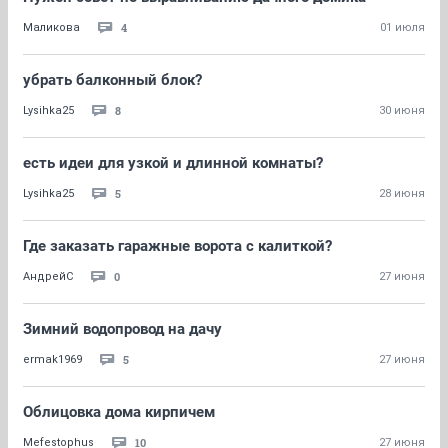
4
Маликова
01 июля
убрать балконный блок?
8
Lysihka25
30 июня
есть идеи для узкой и длинной комнаты?
5
Lysihka25
28 июня
Где заказать гаражные ворота с калиткой?
0
АндрейC
27 июня
Зимний водопровод на дачу
5
ermak1969
27 июня
Облицовка дома кирпичем
10
Mefestophus
27 июня