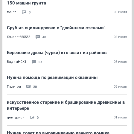
150 машин грунта
0
toslite
05 июля
Сруб из оцилиндровки с "двойными стенами".
40
Student555555
04 июля
Березовые дрова (чурки) кто возит из районов
67
ВадимНСК1
03 июля
Нужна помощь по реанимации скважины
20
Палитра
03 июля
искусственное старение и браширование древисины в
интерьере
0
центурион
01 июля
Нужен совет по выравниванию дачного домика