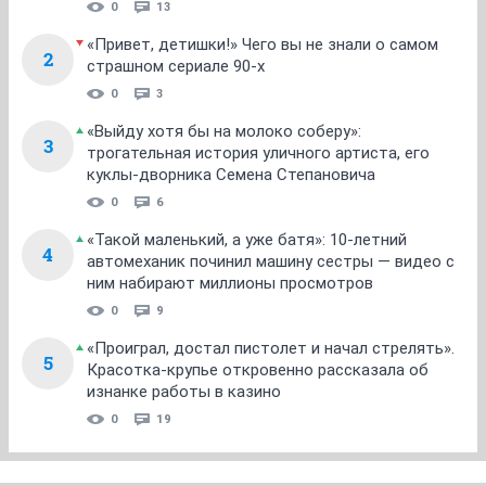
0
13
«Привет, детишки!» Чего вы не знали о самом
2
страшном сериале 90-х
0
3
«Выйду хотя бы на молоко соберу»:
3
трогательная история уличного артиста, его
куклы-дворника Семена Степановича
0
6
«Такой маленький, а уже батя»: 10-летний
4
автомеханик починил машину сестры — видео с
ним набирают миллионы просмотров
0
9
«Проиграл, достал пистолет и начал стрелять».
5
Красотка-крупье откровенно рассказала об
изнанке работы в казино
0
19