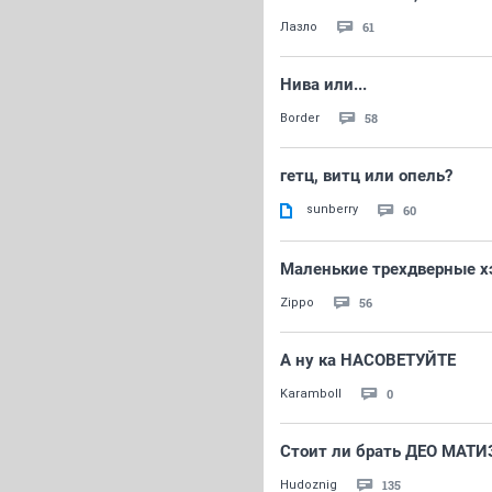
61
Лазло
Нива или...
58
Border
гетц, витц или опель?
sunberry
60
Маленькие трехдверные х
56
Zippo
А ну ка НАСОВЕТУЙТЕ
0
Karamboll
Стоит ли брать ДЕО МАТИ
135
Hudoznig