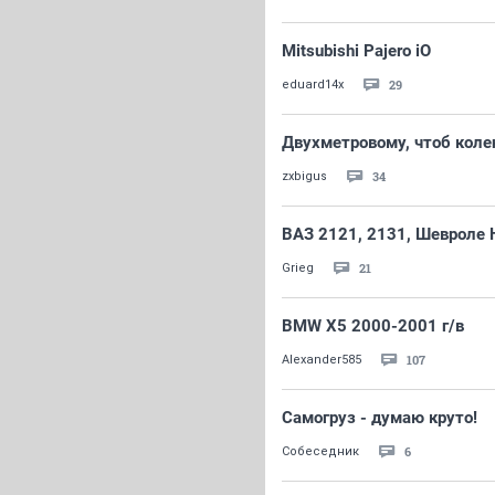
Mitsubishi Pajero iO
29
eduard14x
Двухметровому, чтоб коле
34
zxbigus
ВАЗ 2121, 2131, Шевроле 
21
Grieg
BMW X5 2000-2001 г/в
107
Alexander585
Самогруз - думаю круто!
6
Собеседник