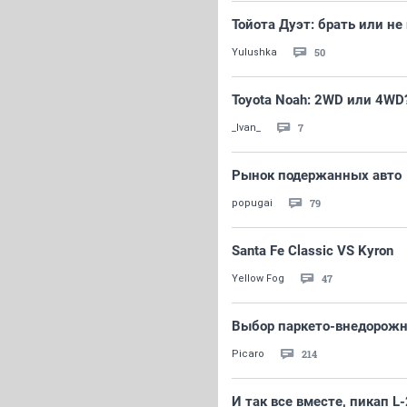
Тойота Дуэт: брать или не
50
Yulushka
Toyota Noah: 2WD или 4WD
7
_Ivan_
Рынок подержанных авто
79
popugai
Santa Fe Classic VS Kyron
47
Yellow Fog
Выбор паркето-внедорож
214
Picaro
И так все вместе, пикап L