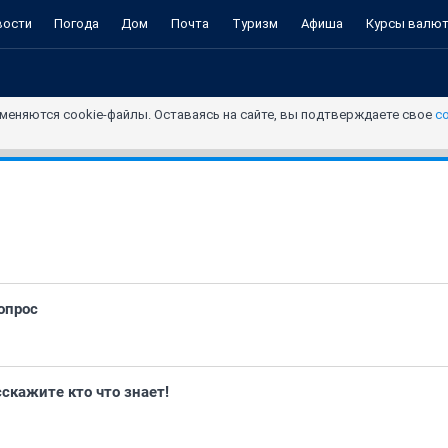
вости
Погода
Дом
Почта
Туризм
Афиша
Курсы валю
меняются cookie-файлы. Оставаясь на сайте, вы подтверждаете свое
с
вопрос
сскажите кто что знает!