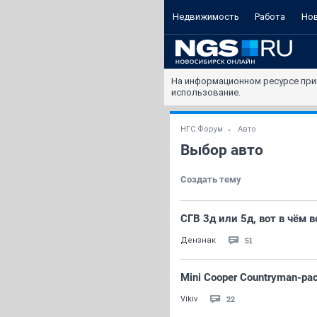
Недвижимость
Работа
Но
На информационном ресурсе при
использование.
НГС.Форум
Авто
Выбор авто
Создать тему
СГВ 3д или 5д, вот в чём 
51
Дензнак
Mini Cooper Countryman-ра
22
Vikiv