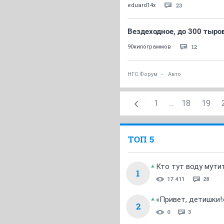
23
eduard14x
Вездеходное, до 300 тыров
12
90килограммов
НГС.Форум
Авто
1
...
18
19
ТОП 5
Кто тут воду мути
1
17 411
28
«Привет, детишки!
2
0
3