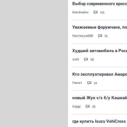
Выбор современного крос
101
blackvalex
Уважаемые форумчане, по
51
Настасья000
Худший автомобиль в Роси
50
sold
Кто эксплуатировал Амаро
10
Папа1
новый Жук v/s б/у Кашкай
25
loggy
где купить Isuzu VehiCross