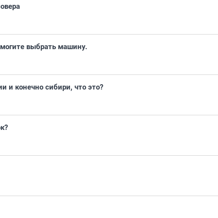
совера
могите выбрать машину.
и и конечно сибири, что это?
к?