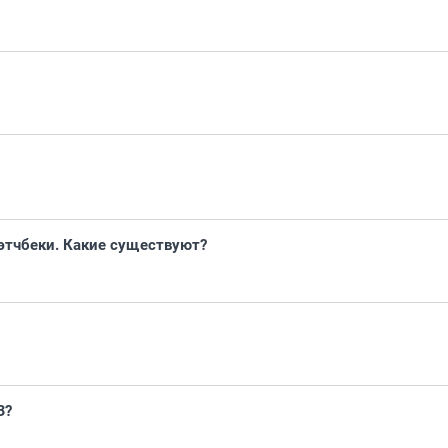
этчбеки. Какие существуют?
З?