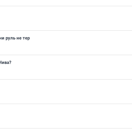
ни руль не тер
Нива?