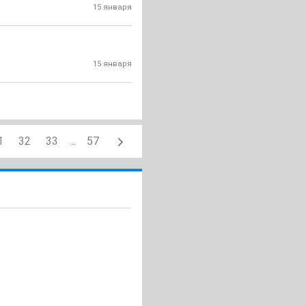
15 января
15 января
1
32
33
...
57