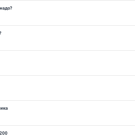
 надо?
?
ника
-200