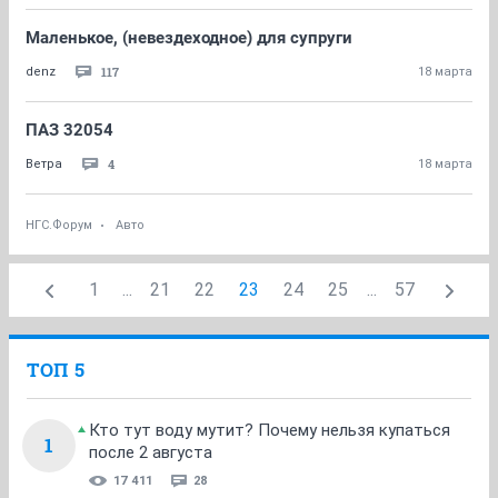
Маленькое, (невездеходное) для супруги
117
denz
18 марта
ПАЗ 32054
4
Ветра
18 марта
НГС.Форум
Авто
1
...
21
22
23
24
25
...
57
ТОП 5
Кто тут воду мутит? Почему нельзя купаться
1
после 2 августа
17 411
28