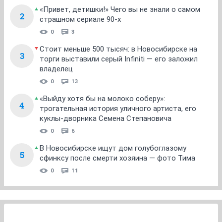
«Привет, детишки!» Чего вы не знали о самом
2
страшном сериале 90-х
0
3
Стоит меньше 500 тысяч: в Новосибирске на
3
торги выставили серый Infiniti — его заложил
владелец
0
13
«Выйду хотя бы на молоко соберу»:
4
трогательная история уличного артиста, его
куклы-дворника Семена Степановича
0
6
В Новосибирске ищут дом голубоглазому
5
сфинксу после смерти хозяина — фото Тима
0
11