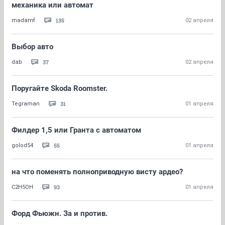
механика или автомат
135
madamf
02 апреля
Выбор авто
37
dаb
02 апреля
Поругайте Skoda Roomster.
31
Tegraman
01 апреля
Филдер 1,5 или Гранта с автоматом
55
golod54
01 апреля
на что поменять полноприводную висту ардео?
93
C2H5OH
01 апреля
Форд Фьюжн. За и против.