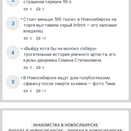
страшном сериале 90-х
0
3
Стоит меньше 500 тысяч: в Новосибирске на
3
торги выставили серый Infiniti — его заложил
владелец
0
13
«Выйду хотя бы на молоко соберу»:
4
трогательная история уличного артиста, его
куклы-дворника Семена Степановича
0
6
В Новосибирске ищут дом голубоглазому
5
сфинксу после смерти хозяина — фото Тима
0
11
ЗНАКОМСТВА В НОВОСИБИРСКЕ