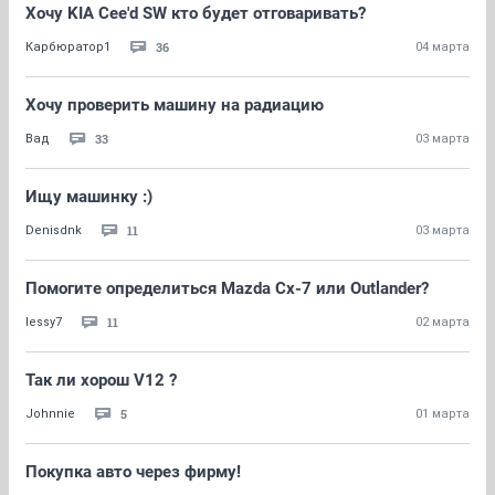
Хочу KIA Cee'd SW кто будет отговаривать?
36
Карбюратор1
04 марта
Хочу проверить машину на радиацию
33
Вад
03 марта
Ищу машинку :)
11
Denisdnk
03 марта
Помогите определиться Mazda Cx-7 или Outlander?
11
lessy7
02 марта
Так ли хорош V12 ?
5
Johnnie
01 марта
Покупка авто через фирму!