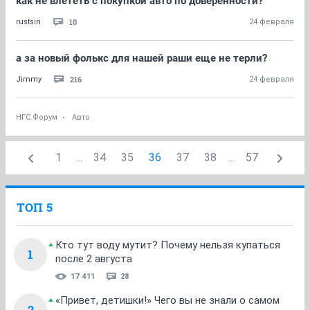
как не влететь с покупкой авто по доверенности?
10
rustsin
24 февраля
а за новый фолькс для нашей раши еще не терли?
216
Jimmy
24 февраля
НГС.Форум
Авто
1
...
34
35
36
37
38
...
57
ТОП 5
Кто тут воду мутит? Почему нельзя купаться
1
после 2 августа
17 411
28
«Привет, детишки!» Чего вы не знали о самом
2