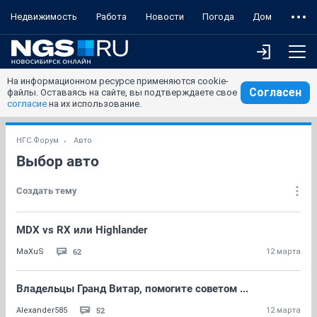
Недвижимость
Работа
Новости
Погода
Дом
На информационном ресурсе применяются cookie-
Согласен
файлы. Оставаясь на сайте, вы подтверждаете свое
согласие
на их использование.
НГС.Форум
Авто
Выбор авто
Создать тему
MDX vs RX или Highlander
62
MaXuS
12 марта
Владельцы Гранд Витар, помогите советом ...
52
Alexander585
12 марта