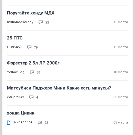
Поругайте хонду МДХ
22
milliondollarboy
11 марта
25 ПТС
79
Рыжик=)
11 марта
Форестер 2,5л ЛР 2000г
54
Yellow Fog
10 марта
Митсубиси Паджеро Мини.Какие есть минусы?
4
eduard14x
05 марта
хонда Цивик
мистерКэт
23
05 марта