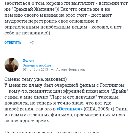
заботиться о том, хорошо ли выглядит - вспомни тот
же "Трамвай Желание")) Так что опять же я не
изменю своего мнения на этот счет - достанет
мудрости перестроить свое отношение к
определенным неизбежным вещам - хорошо, а нет -
себе не позавидую))
ОТВЕТИТЬ
Хелен
Зануда и вообще
07 ноября 2013
Автоинформатор
Сменю тему уже, наконец))
У меня по плану был очередной фильм с Гослингом
– кому-то, помнится шизофренией показался "Драйв"
с ним, а мне лично "Ларс и его девушка" таковым
показался, но теперь я точно знаю, что вот где
шизофрения, так это в
«Останься»
(США, 2005г):) Один
из самых странных фильмов, просмотренных мною
за последнее время.
Погружение в какую-то реальность, явно