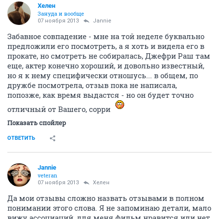
Хелен
Зануда и вообще
07 ноября 2013
Jannie
Забавное совпадение - мне на той неделе буквально
предложили его посмотреть, а я хоть и видела его в
прокате, но смотреть не собиралась, Джефри Раш там
еще, актер конечно хороший, и довольно известный,
но я к нему специфически отношусь... в общем, по
дружбе посмотрела, отзыв пока не написала,
попозже, как время выдастся - но он будет точно
отличный от Вашего, сорри
Показать спойлер
ОТВЕТИТЬ
Jannie
veteran
07 ноября 2013
Хелен
Да мои отзывы сложно назвать отзывами в полном
понимании этого слова. Я не запоминаю детали, мало
вижу ассоциаций, для меня фильм нравится или нет,