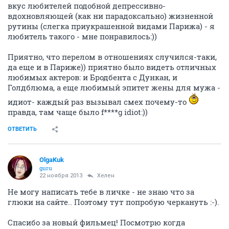
вкус любителей подобной депрессивно-
вдохновляющей (как ни парадоксально) жизненной
рутины (слегка приукрашенной видами Парижа) - я
любитель такого - мне понравилось:))
Приятно, что перелом в отношениях случился-таки,
да еще и в Париже)) приятно было видеть отличных
любимых актеров: и Бродбента с Дункан, и
Голдблюма, а еще любимый эпитет жены для мужа -
идиот- каждый раз вызывал смех почему-то
правда, там чаще было f****g idiot:))
ОТВЕТИТЬ
OlgaKuk
guru
22 ноября 2013
Хелен
Не могу написать тебе в личке - не знаю что за
глюки на сайте.. Поэтому тут попробую черкануть :-).
Спасибо за новый фильмец! Посмотрю когда