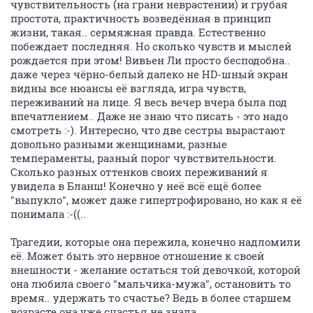
чувствительность (на грани неврастении) и грубая
простота, практичность возведённая в принцип
жизни, такая.. сермяжная правда. Естественно
побеждает последняя. Но сколько чувств и мыслей
рождается при этом! Вивьен Ли просто бесподобна..
даже через чёрно-белый далеко не HD-шный экран
видны все нюансы её взгляда, игра чувств,
переживаний на лице. Я весь вечер вчера была под
впечатлением.. Даже не знаю что писать - это надо
смотреть :-). Интересно, что две сестры вырастают
довольно разными женщинами, разные
темпераменты, разный порог чувствительности.
Сколько разных оттенков своих переживаний я
увидела в Бланш! Конечно у неё всё ещё более
"выпукло", может даже гипертрофировано, но как я её
понимала :-((..
Трагедии, которые она пережила, конечно надломили
её. Может быть это нервное отношение к своей
внешности - желание остаться той девочкой, которой
она любила своего "мальчика-мужа", остановить то
время.. удержать то счастье? Ведь в более старшем
возрасте она уже счастья не знала.