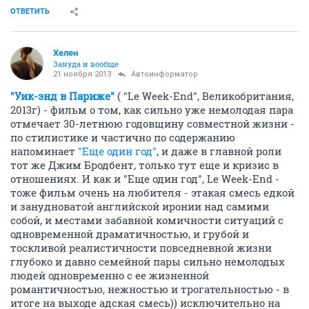
ОТВЕТИТЬ
Хелен
Зануда и вообще
21 ноября 2013
Автоинформатор
"Уик-энд в Париже"
( "Le Week-End", Великобритания,
2013г) - фильм о том, как сильно уже немолодая пара
отмечает 30-летнюю годовщину совместной жизни -
по стилистике и частично по содержанию
напоминает
"Еще один год"
, и даже в главной роли
тот же Джим Бродбент, только тут еще и кризис в
отношениях. И как и "Еще один год", Le Week-End -
тоже фильм очень на любителя - этакая смесь едкой
и занудноватой английской иронии над самими
собой, и местами забавной комичности ситуаций с
одновременной драматичностью, и грубой и
тоскливой реалистичности повседневной жизни
глубоко и давно семейной пары сильно немолодых
людей одновременно с ее жизненной
романтичностью, нежностью и трогательностью - в
итоге на выходе адская смесь)) исключительно на