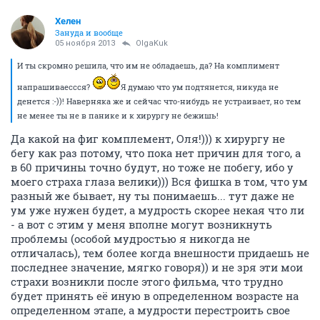
Хелен
Зануда и вообще
05 ноября 2013
OlgaKuk
И ты скромно решила, что им не обладаешь, да? На комплимент
напрашиваессся?
Я думаю что ум подтянется, никуда не
денется :-))! Наверняка же и сейчас что-нибудь не устраивает, но тем
не менее ты не в панике и к хирургу не бежишь!
Да какой на фиг комплемент, Оля!))) к хирургу не
бегу как раз потому, что пока нет причин для того, а
в 60 причины точно будут, но тоже не побегу, ибо у
моего страха глаза велики))) Вся фишка в том, что ум
разный же бывает, ну ты понимаешь... тут даже не
ум уже нужен будет, а мудрость скорее некая что ли
- а вот с этим у меня вполне могут возникнуть
проблемы (особой мудростью я никогда не
отличалась), тем более когда внешности придаешь не
последнее значение, мягко говоря)) и не зря эти мои
страхи возникли после этого фильма, что трудно
будет принять её иную в определенном возрасте на
определенном этапе, а мудрости перестроить свое