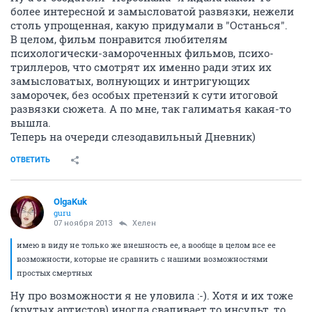
более интересной и замысловатой развязки, нежели
столь упрощенная, какую придумали в "Останься".
В целом, фильм понравится любителям
психологически-замороченных фильмов, психо-
триллеров, что смотрят их именно ради этих их
замысловатых, волнующих и интригующих
заморочек, без особых претензий к сути итоговой
развязки сюжета. А по мне, так галиматья какая-то
вышла.
Теперь на очереди слезодавильный Дневник)
ОТВЕТИТЬ
OlgaKuk
guru
07 ноября 2013
Хелен
имею в виду не только же внешность ее, а вообще в целом все ее
возможности, которые не сравнить с нашими возможностями
простых смертных
Ну про возможности я не уловила :-). Хотя и их тоже
(крутых артистов) иногда сваливает то инсульт, то