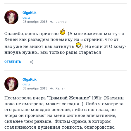
OlgaKuk
guru
08 ноября 2013
Jannie
Спасибо, очень приятно
. (А мне кажется мы тут с
Хелен как разведём полемику на 5 страниц, что от
нас уже не знают как заткнуть
). Но если ЭТО кому-
нибудь нужно.. мы только рады стараться!
ОТВЕТИТЬ
OlgaKuk
guru
08 ноября 2013
Хелен
Посмотрела вчера
"Трамвай Желание"
1951г (Жасмин
пока не смотрела, может сегодня..). Либо я смотрела
его раньше молодой-зелёной, либо в полглаза, но
вчера он произвёл на меня сильное впечатление,
сильнее чем раньше.. Фильм-драма, в котором
сталкиваются душевная тонкость, благородство,