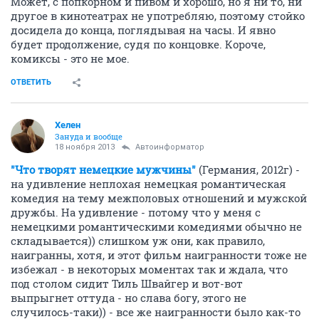
Может, с попкорном и пивом и хорошо, но я ни то, ни
другое в кинотеатрах не употребляю, поэтому стойко
досидела до конца, поглядывая на часы. И явно
будет продолжение, судя по концовке. Короче,
комиксы - это не мое.
ОТВЕТИТЬ
Хелен
Зануда и вообще
18 ноября 2013
Автоинформатор
"Что творят немецкие мужчины"
(Германия, 2012г) -
на удивление неплохая немецкая романтическая
комедия на тему межполовых отношений и мужской
дружбы. На удивление - потому что у меня с
немецкими романтическими комедиями обычно не
складывается)) слишком уж они, как правило,
наигранны, хотя, и этот фильм наигранности тоже не
избежал - в некоторых моментах так и ждала, что
под столом сидит Тиль Швайгер и вот-вот
выпрыгнет оттуда - но слава богу, этого не
случилось-таки)) - все же наигранности было как-то