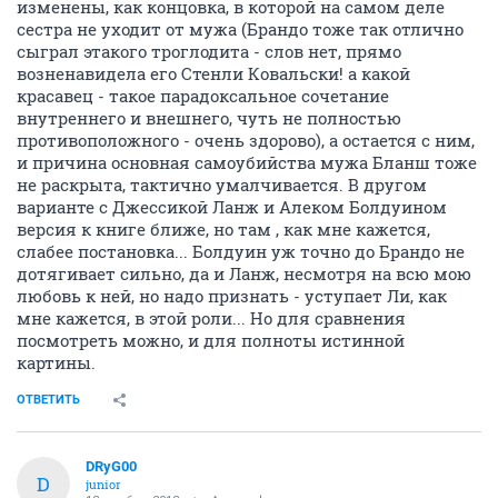
изменены, как концовка, в которой на самом деле
сестра не уходит от мужа (Брандо тоже так отлично
сыграл этакого троглодита - слов нет, прямо
возненавидела его Стенли Ковальски! а какой
красавец - такое парадоксальное сочетание
внутреннего и внешнего, чуть не полностью
противоположного - очень здорово), а остается с ним,
и причина основная самоубийства мужа Бланш тоже
не раскрыта, тактично умалчивается. В другом
варианте с Джессикой Ланж и Алеком Болдуином
версия к книге ближе, но там , как мне кажется,
слабее постановка... Болдуин уж точно до Брандо не
дотягивает сильно, да и Ланж, несмотря на всю мою
любовь к ней, но надо признать - уступает Ли, как
мне кажется, в этой роли... Но для сравнения
посмотреть можно, и для полноты истинной
картины.
ОТВЕТИТЬ
DRyG00
D
junior