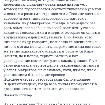
нереальную, поначалу очень даже интригует.
Атмосфера подогревается соответствующей музыкой
и всякими разными странностями, Гослинг опять же
здорово играет явно нездорового психически
человека, но у Макгрегора, правда, в очередной раз
роль обычного чела, не по своей воле втянутого в
какие-то головоломки и интриги, которые он опять с
трудом вынужден распутывать. Про Наоми Уотс
ничего не буду говорить, не люблю ее внешность, и
ничего с этим не поделать, выражение лица все такое
же вечно одинаковое с открытым ртом а-ля Кира
Найтли, но в целом, терпеть можно, а вот
разочарование постигает уже в самом финале. Я уж
было подумала, что все дело в раздвоении личности
у героя Макрегора, но ошиблась, хотя, думаю, что с
раздвоением было бы интереснее…
Похожее чувство разочарования было в финале
"Идентификации", когда весь фильм промучился в
догадках, кто же там всех мочит, а оказалось
Показать спойлер
Ну а от создателя "Персонажа" я ждала какой-то