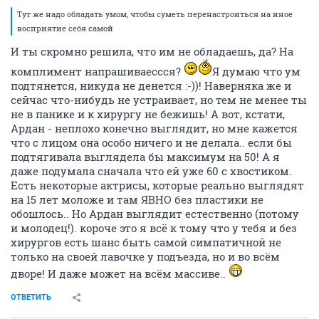
Тут же надо обладать умом, чтобы суметь перенастроиться на иное
восприятие себя самой
И ты скромно решила, что им не обладаешь, да? На
комплимент напрашиваессся?
Я думаю что ум
подтянется, никуда не денется :-))! Наверняка же и
сейчас что-нибудь не устраивает, но тем не менее ты
не в панике и к хирургу не бежишь! А вот, кстати,
Ардан - неплохо конечно выглядит, но мне кажется
что с лицом она особо ничего и не делала.. если бы
подтягивала выглядела бы максимум на 50! А я
даже подумала сначала что ей уже 60 с хвостиком.
Есть некоторые актрисы, которые реально выглядят
на 15 лет моложе и там ЯВНО без пластики не
обошлось.. Но Ардан выглядит естественно (потому
и молодец!). короче это я всё к тому что у тебя и без
хирургов есть шанс быть самой симпатичной не
только на своей лавочке у подъезда, но и во всём
дворе! И даже может на всём массиве..
ОТВЕТИТЬ