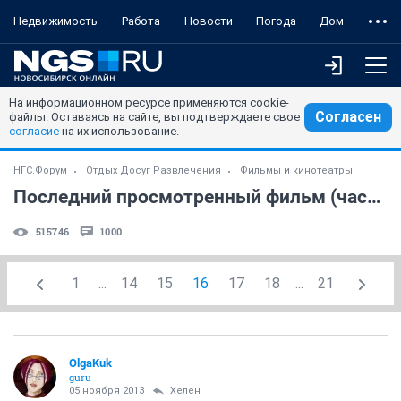
Недвижимость
Работа
Новости
Погода
Дом
На информационном ресурсе применяются cookie-
Согласен
файлы. Оставаясь на сайте, вы подтверждаете свое
согласие
на их использование.
НГС.Форум
Отдых Досуг Развлечения
Фильмы и кинотеатры
Последний просмотренный фильм (часть 4)
515746
1000
1
...
14
15
16
17
18
...
21
OlgaKuk
guru
05 ноября 2013
Хелен