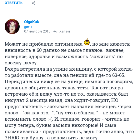
ОТВЕТИТЬ
OlgaKuk
guru
07 ноября 2013
Хелен
Может не прибавлю оптимизма
, но мне кажется
внешность в 60 далеко не самое главное.. важнее,
наверное, здоровье и возможность "зажигать" по
своему вкусу.
Вчера встретила на улице женщину, с которой когда-
то работали вместе, она на пенсии ей где-то 63-65.
Периодически вижу её на улице, немного поговорим,
довольно общительная такая тётя. Так вот вчера
встречаю её и вижу что-то не то.. оказывается был
инсульт 2 месяца назад, она ходит-говорит, НО
представляешь - забывает названия месяцев, через
слово - "ой как это.. ", "ну это в общем.." - не может
вспомнить слово :-(. И, главное, говорит - читать не
могу теперь, буквы забыла некоторые! И сама
посмеивается - представляешь, ведь точно знаю, что
ЗНАЮ эту букву.. а вспомнить не могу.