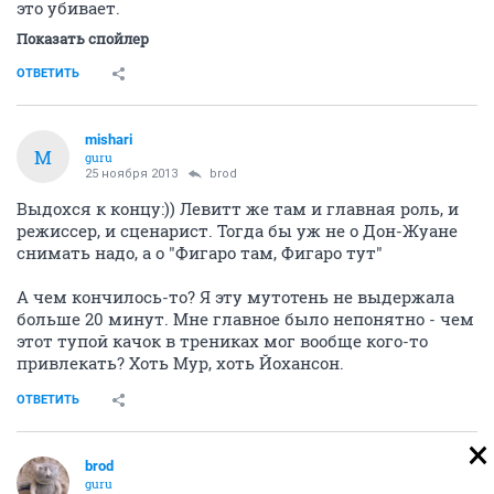
это убивает.
Показать спойлер
ОТВЕТИТЬ
mishari
M
guru
25 ноября 2013
brod
Выдохся к концу:)) Левитт же там и главная роль, и
режиссер, и сценарист. Тогда бы уж не о Дон-Жуане
снимать надо, а о "Фигаро там, Фигаро тут"
А чем кончилось-то? Я эту мутотень не выдержала
больше 20 минут. Мне главное было непонятно - чем
этот тупой качок в трениках мог вообще кого-то
привлекать? Хоть Мур, хоть Йохансон.
ОТВЕТИТЬ
brod
guru