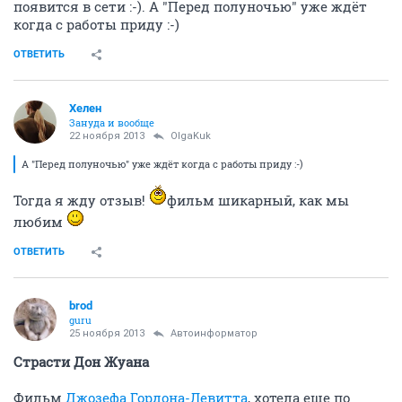
появится в сети :-). А "Перед полуночью" уже ждёт
когда с работы приду :-)
ОТВЕТИТЬ
Хелен
Зануда и вообще
22 ноября 2013
OlgaKuk
А "Перед полуночью" уже ждёт когда с работы приду :-)
Тогда я жду отзыв!
фильм шикарный, как мы
любим
ОТВЕТИТЬ
brod
guru
25 ноября 2013
Автоинформатор
Страсти Дон Жуана
Фильм
Джозефа Гордона-Левитта
, хотела еще по