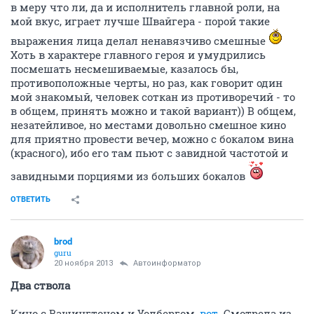
в меру что ли, да и исполнитель главной роли, на
мой вкус, играет лучше Швайгера - порой такие
выражения лица делал ненавязчиво смешные
Хоть в характере главного героя и умудрились
посмешать несмешиваемые, казалось бы,
противоположные черты, но раз, как говорит один
мой знакомый, человек соткан из противоречий - то
в общем, принять можно и такой вариант)) В общем,
незатейливое, но местами довольно смешное кино
для приятно провести вечер, можно с бокалом вина
(красного), ибо его там пьют с завидной частотой и
завидными порциями из больших бокалов
ОТВЕТИТЬ
brod
guru
20 ноября 2013
Автоинформатор
Два ствола
Кино с Вашингтоном и Уолбергом,
вот.
Смотрела из-