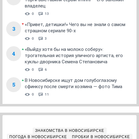
владелец
0
13
«Привет, детишки!» Чего вы не знали о самом
3
страшном сериале 90-х
0
3
«Выйду хотя бы на молоко соберу»:
4
трогательная история уличного артиста, его
куклы-дворника Семена Степановича
0
6
В Новосибирске ищут дом голубоглазому
5
сфинксу после смерти хозяина — фото Тима
0
11
ЗНАКОМСТВА В НОВОСИБИРСКЕ
ПОГОДА В НОВОСИБИРСКЕ
ПРОБКИ В НОВОСИБИРСКЕ