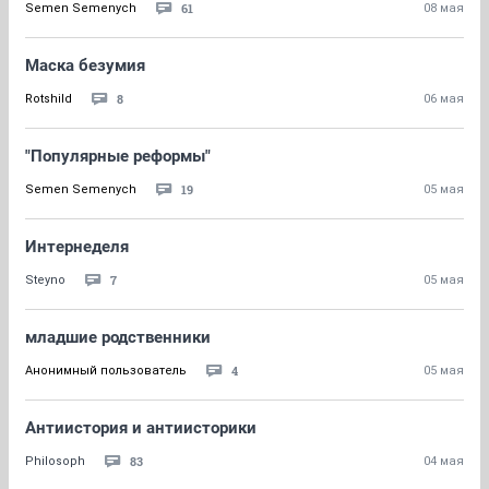
61
Semen Semenych
08 мая
Маска безумия
8
Rotshild
06 мая
"Популярные реформы"
19
Semen Semenych
05 мая
Интернеделя
7
Steyno
05 мая
младшие родственники
4
Анонимный пользователь
05 мая
Антиистория и антиисторики
83
Philosoph
04 мая