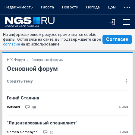
Недвижимость
Работа
Новости
Погода
Дом
На информационном ресурсе применяются cookie-
Согласен
файлы. Оставаясь на сайте, вы подтверждаете свое
согласие
на их использование.
НГС.Форум
Основные форумы
Основной форум
Создать тему
Гений Сталина
58
Rotshild
14 мая
"Лицензированный специалист"
10
Semen Semenych
13 мая