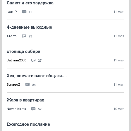
Салют и его задержка
11
Ivan_P
11 мая
4-дневные выходные
23
Хто-то
11 мая
столица сибири
27
Batman2000
11 мая
Хех, опечатывают общаги....
24
BuragoZ
11 мая
Жара в квартирах
57
Novosibirets
10 мая
Ежегодное послание