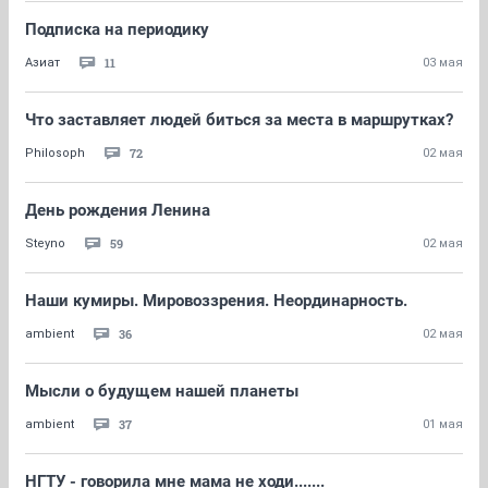
Подписка на периодику
11
Азиат
03 мая
Что заставляет людей биться за места в маршрутках?
72
Philosoph
02 мая
День рождения Ленина
59
Steyno
02 мая
Наши кумиры. Мировоззрения. Неординарность.
36
ambient
02 мая
Мысли о будущем нашей планеты
37
ambient
01 мая
НГТУ - говорила мне мама не ходи.......