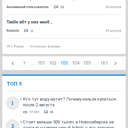
55
Анонимный пользователь
30 апреля
Так0е в0т у них кин0 ,
11
Rotshild
29 апреля
НГС.Форум
Основные форумы
1
...
101
102
103
104
105
...
161
ТОП 5
Кто тут воду мутит? Почему нельзя купаться
1
после 2 августа
17 411
28
Стоит меньше 500 тысяч: в Новосибирске на
2
торги выставили серый Infiniti — его заложил