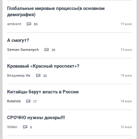
Глобальные мировые процессы(в основном
демография)
89
ambient
19 мая
А смогут?
39
Semen Semenych
19 мая
Кровавый «Красный проспект»?
42
Владимир Ив
18 мая
Китайцы берут власть в России
17
Rotshild
18 мая
СРОЧНО нужны доноры!!!
6
VillAin
16 мая