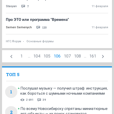
7
Stasyan
11 февраля
Про ЭТО или программа "Времена"
120
Semen Semenych
11 февраля
НГС.Форум
Основные форумы
1
...
104
105
106
107
108
...
161
ТОП 5
Послушал музыку — получил штраф: инструкция,
1
как бороться с шумными ночными компаниями
2 691
39
По всему Новосибирску спрятаны миниатюрные
2
арт-объекты — их поиск становится