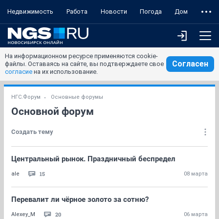
Недвижимость
Работа
Новости
Погода
Дом
На информационном ресурсе применяются cookie-
Согласен
файлы. Оставаясь на сайте, вы подтверждаете свое
согласие
на их использование.
НГС.Форум
Основные форумы
Основной форум
Создать тему
Центральный рынок. Праздничный беспредел
15
ale
08 марта
Перевалит ли чёрное золото за сотню?
20
Alexey_M
06 марта