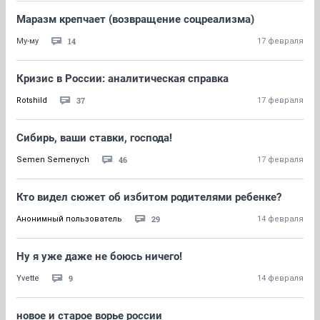
Маразм крепчает (возвращение соцреализма)
14
Му-му
17 февраля
Кризис в России: аналитическая справка
37
Rotshild
17 февраля
Сибирь, ваши ставки, господа!
46
Semen Semenych
17 февраля
Кто видел сюжет об избитом родителями ребенке?
29
Анонимный пользователь
14 февраля
Ну я уже даже не боюсь ничего!
9
Yvette
14 февраля
новое и старое ворье россии