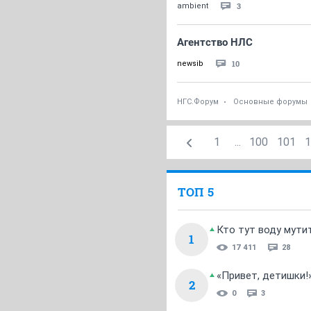
3
ambient
Агентство НЛС
10
newsib
НГС.Форум
Основные форумы
1
...
100
101
1
ТОП 5
Кто тут воду мути
1
17 411
28
«Привет, детишки!
2
0
3