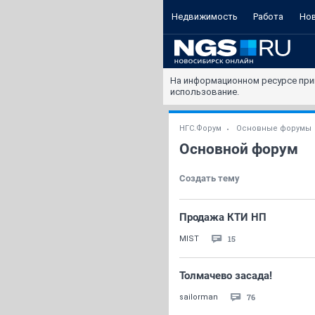
Недвижимость
Работа
Но
На информационном ресурсе при
использование.
НГС.Форум
Основные форумы
Основной форум
Создать тему
Продажа КТИ НП
15
MIST
Толмачево засада!
76
sailorman