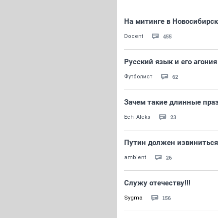
На митинге в Новосибирс
455
Docent
Русский язык и его агония
62
Футболист
Зачем такие длинные пра
23
Ech_Aleks
Путин должен извиниться
26
ambient
Служу отечеству!!!
156
Sygma