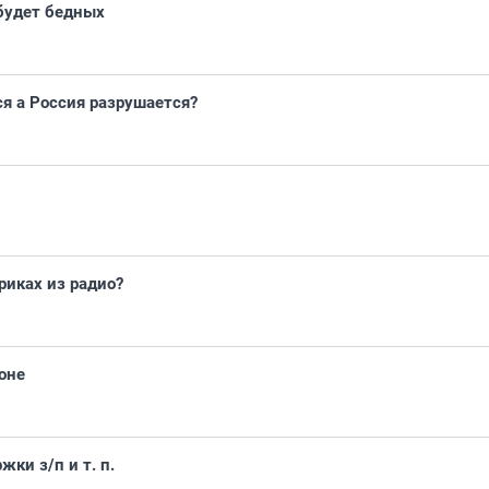
 будет бедных
я а Россия разрушается?
риках из радио?
оне
жки з/п и т. п.