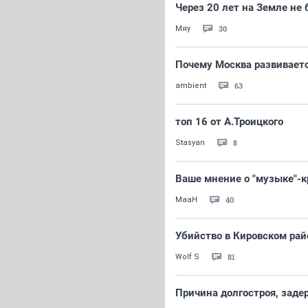
Через 20 лет на Земле не
30
Мяу
Почему Москва развиваетс
63
ambient
топ 16 от А.Троицкого
8
Stasyan
Ваше мнение о "музыке"-к
40
MaaH
Убийство в Кировском рай
81
Wolf S
Причина долгостроя, задер