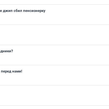
ке джип сбил пенсионерку
здники?
 перед нами!