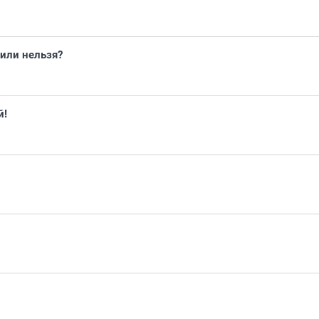
или нельзя?
й!