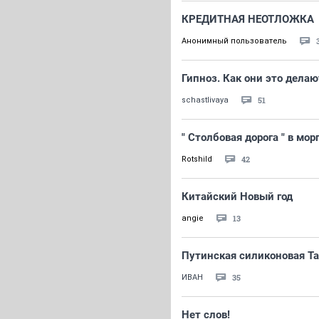
КРЕДИТНАЯ НЕОТЛОЖКА
Анонимный пользователь
Гипноз. Как они это делаю
51
schastlivaya
" Столбовая дорога " в морг
42
Rotshild
Китайский Новый год
13
angie
Путинская силиконовая Тай
35
ИBАH
Нет слов!