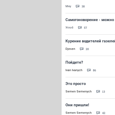
38
Мяу
Самогоноворение - можно 
57
Углоб
Курение водителей газеле
20
Djesen
Пойдете?
86
Ivan Ivanych
Это просто
13
Semen Semenych
Они пришли!
42
Semen Semenych