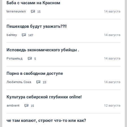
Баба с часами на Красном
15
terreneuvien
14 августа
Пешеходов будут уважать??!!
147
bahtey
14 августа
Исповедь экономического убийцы .
5
Ротшильд
14 августа
Порно в свободном доступе
23
Любитель Сока
14 августа
Культура сибирской глубинки online!
15
ambient
12 августа
че там копают, строют что-то или как?