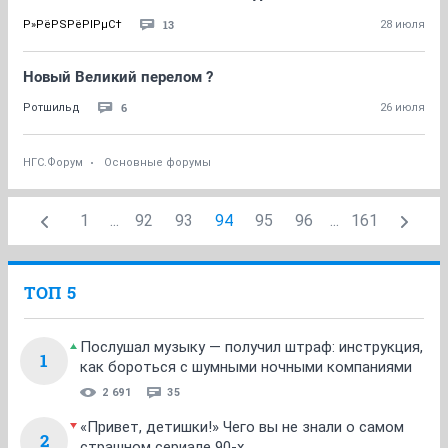
13
Р»РёРЅРёРІРµС†
28 июля
Новый Великий перелом ?
6
Ротшильд
26 июля
НГС.Форум
Основные форумы
1
...
92
93
94
95
96
...
161
ТОП 5
Послушал музыку — получил штраф: инструкция,
1
как бороться с шумными ночными компаниями
2 691
35
«Привет, детишки!» Чего вы не знали о самом
2
страшном сериале 90-х