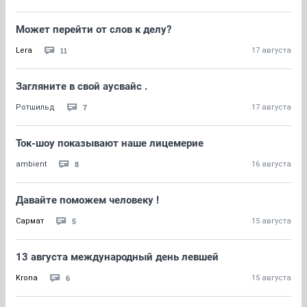
Может перейти от слов к делу?
11
Lera
17 августа
Загляните в свой аусвайс .
7
Ротшильд
17 августа
Ток-шоу показывают наше лицемерие
8
ambient
16 августа
Давайте поможем человеку !
5
Сармат
15 августа
13 августа международный день левшей
6
Krona
15 августа