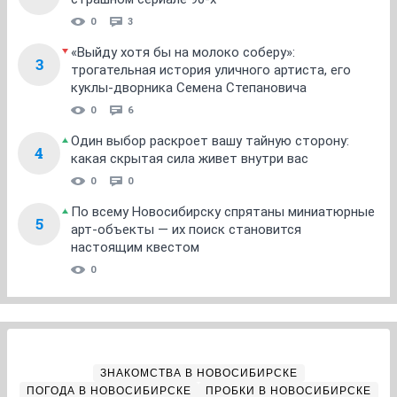
0
3
«Выйду хотя бы на молоко соберу»:
3
трогательная история уличного артиста, его
куклы-дворника Семена Степановича
0
6
Один выбор раскроет вашу тайную сторону:
4
какая скрытая сила живет внутри вас
0
0
По всему Новосибирску спрятаны миниатюрные
5
арт-объекты — их поиск становится
настоящим квестом
0
ЗНАКОМСТВА В НОВОСИБИРСКЕ
ПОГОДА В НОВОСИБИРСКЕ
ПРОБКИ В НОВОСИБИРСКЕ