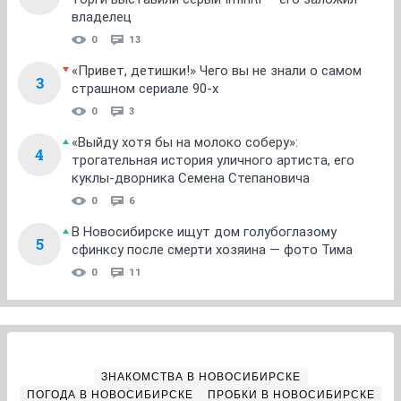
владелец
0
13
«Привет, детишки!» Чего вы не знали о самом
3
страшном сериале 90-х
0
3
«Выйду хотя бы на молоко соберу»:
4
трогательная история уличного артиста, его
куклы-дворника Семена Степановича
0
6
В Новосибирске ищут дом голубоглазому
5
сфинксу после смерти хозяина — фото Тима
0
11
ЗНАКОМСТВА В НОВОСИБИРСКЕ
ПОГОДА В НОВОСИБИРСКЕ
ПРОБКИ В НОВОСИБИРСКЕ