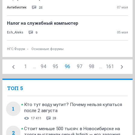
25
Антибиотик
07 мая
Налог на служебный компьютер
9
Ech_Aleks
05 мая
НГС.Форум
Основные форумы
1
...
94
95
96
97
98
...
161
ТОП 5
Кто тут воду мутит? Почему нельзя купаться
1
после 2 августа
17 411
28
Стоит меньше 500 тысяч: в Новосибирске на
2
торги выставили серый Infiniti — его заложил