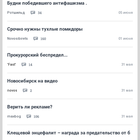
Будни победившего антифашизма .
34
Ротшильд
05 июня
Срочно нужны тухлые помидоры
160
Novosibirets
01 июня
Прокурорский беспредел...
14
'Fast'
31 мая
Новосибирск на видео
2
novos
31 мая
Верить ли рекламе?
106
maxbog
31 мая
Клещевой энцефалит – награда за предательство от б