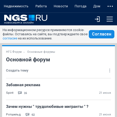
Недвижимость
Работа
Новости
Погода
Дом
На информационном ресурсе применяются cookie-
Согласен
файлы. Оставаясь на сайте, вы подтверждаете свое
согласие
на их использование.
НГС.Форум
Основные форумы
Основной форум
Создать тему
Забавная реклама
16
Spirit
21 июня
Зачем нужны " трудолюбивые мигранты " ?
62
Ротшильд
21 июня