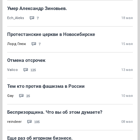
Умер Александр Зиновьев.
7
Ech_Aleks
18 мая
Протестанские церкви в Новосибирске
7
Лорд Глюк
15 мая
Отмена отсрочек
125
Valico
13 мая
Тем кто против фашизма в России
25
Gay
10 мая
Беспризорщина. Что вы об этом думаете?
105
reindeer
08 мая
Еще раз об игорном бизнесе.