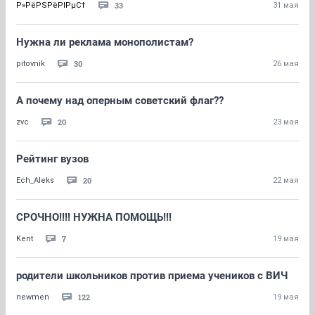
33
Р»РёРЅРёРІРµС†
31 мая
Нужна ли реклама монополистам?
30
pitovnik
26 мая
А почему над оперным советский флаг??
20
zvc
23 мая
Рейтинг вузов
20
Ech_Aleks
22 мая
СРОЧНО!!!! НУЖНА ПОМОЩЬ!!!
7
Kent
19 мая
родители школьников против приема учеников с ВИЧ
122
newmen
19 мая