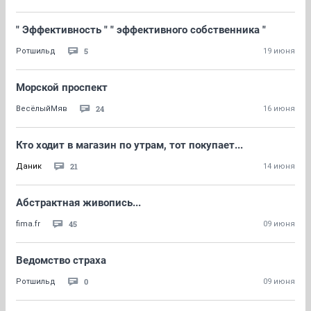
" Эффективность " " эффективного собственника "
5
Ротшильд
19 июня
Морской проспект
24
ВесёлыйМяв
16 июня
Кто ходит в магазин по утрам, тот покупает...
21
Даник
14 июня
Абстрактная живопись...
45
fima.fr
09 июня
Ведомство страха
0
Ротшильд
09 июня