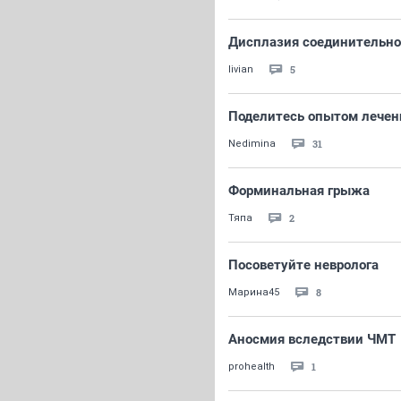
Дисплазия соединительно
5
livian
Поделитесь опытом лечен
31
Nedimina
Форминальная грыжа
2
Тяпа
Посоветуйте невролога
8
Марина45
Аносмия вследствии ЧМТ
1
prohealth