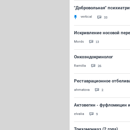
"Добровольная" психиатри
vertical
33
Искривление носовой пере
13
Mords
Онкоэндокринолог
26
Ramilla
Реставрационное отбелив
2
ahmatova
Актовегин - фуфломицин и
9
elvalia
Трихомониаз (2 года)