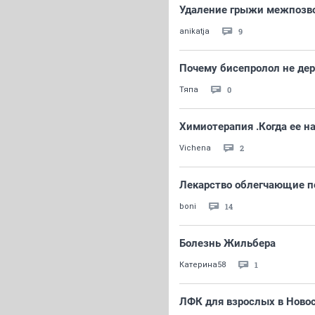
Удаление грыжи межпозво
9
anikatja
Почему бисепролол не де
0
Тяпа
Химиотерапия .Когда ее н
2
Vichena
Лекарство облегчающие п
14
boni
Болезнь Жильбера
1
Катерина58
ЛФК для взрослых в Ново