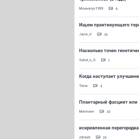
6
Мохнатус1993
Ищем практикующего тера
16
Jane_V
Насколько точен генетичес
1
Salut_o_O
Когда наступает улучшен
4
Тяпа
Плантарный фасциит или 
10
Marinavv
искривленная перегородка 
19
zdrasti