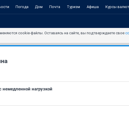
вости
Погода
Дом
Почта
Туризм
Афиша
Курсы валю
меняются cookie-файлы. Оставаясь на сайте, вы подтверждаете свое
с
ина
с немедленной нагрузкой