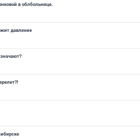
нковой в облбольнице.
ржит давление
азначают?
ерелет?!
сибирске