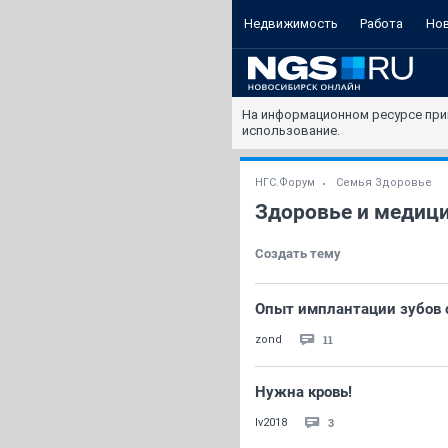
Недвижимость
Работа
Но
На информационном ресурсе при
использование.
НГС.Форум
Семья Здоровье
Здоровье и медиц
Создать тему
Опыт имплантации зубов 
11
zond
Нужна кровь!
3
Iv2018