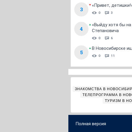
«Привет, детишки!
3
0
3
«Выйду хотя бы на
4
Степановича
0
6
В Новосибирске ищ
5
0
11
ЗНАКОМСТВА В НОВОСИБИ
ТЕЛЕПРОГРАММА В НО
ТУРИЗМ В Н
Полная версия