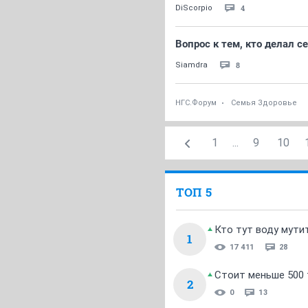
4
DiScorpio
Вопрос к тем, кто делал 
8
Siamdra
НГС.Форум
Семья Здоровье
1
...
9
10
ТОП 5
Кто тут воду мути
1
17 411
28
Стоит меньше 500 т
2
0
13