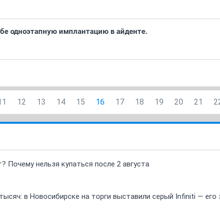
себе одноэтапную имплантацию в айденте.
11
12
13
14
15
16
17
18
19
20
21
2
т? Почему нельзя купаться после 2 августа
ысяч: в Новосибирске на торги выставили серый Infiniti — ег