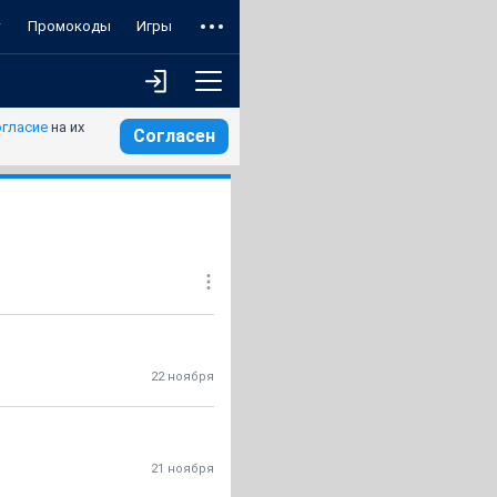
т
Промокоды
Игры
огласие
на их
Согласен
22 ноября
21 ноября