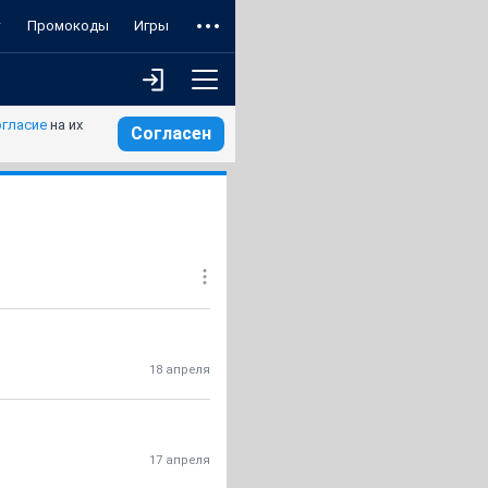
т
Промокоды
Игры
огласие
на их
Согласен
18 апреля
17 апреля