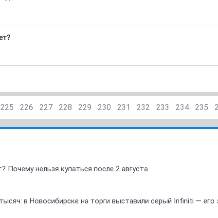
ет?
225
226
227
228
229
230
231
232
233
234
235
т? Почему нельзя купаться после 2 августа
ысяч: в Новосибирске на торги выставили серый Infiniti — ег