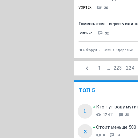
26
VORTEX
Гомеопатия - верить или н
32
Галинка
НГС.Форум
Семья Здоровье
1
...
223
224
ТОП 5
Кто тут воду мути
1
17 411
28
Стоит меньше 500 т
2
0
13