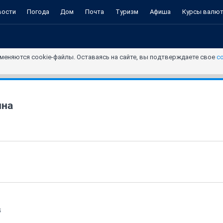
вости
Погода
Дом
Почта
Туризм
Афиша
Курсы валю
меняются cookie-файлы. Оставаясь на сайте, вы подтверждаете свое
с
ина
5