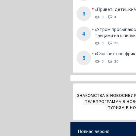
«Привет, детишки!
3
0
3
«Утром просыпаюсь
4
танцами на шпильк
0
26
«Считает нас фрик
5
0
20
ЗНАКОМСТВА В НОВОСИБИ
ТЕЛЕПРОГРАММА В НО
ТУРИЗМ В Н
Полная версия