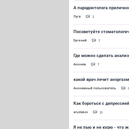
А пародонтолога прилично
2
Луга
Посоветуйте стоматологи
7
Евгений
Где можно сделать анали
7
Аноним
какой врач лечит анорга
Анонимный пользователь
Как бороться с депрессие
21
arudakov
Я не пью и не курю - что 