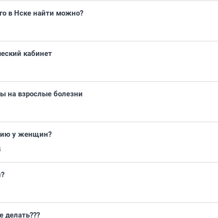
го в Нске найти можно?
ческий кабинет
зы на взрослые болезни
змию у женщин?
5
й?
же делать???