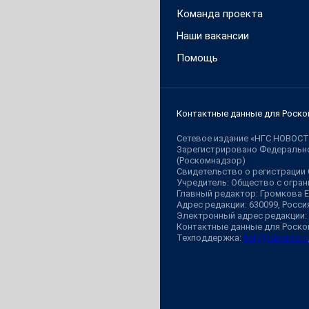
Команда проекта
Наши вакансии
Помощь
Контактные данные для Роско
Сетевое издание «НГС.НОВОСТ
Зарегистрировано Федерально
(Роскомнадзор)
Свидетельство о регистрации
Учредитель: Общество с огр
Главный редактор: Громкова 
Адрес редакции: 630099, Россия,
Электронный адрес редакции:
Контактные данные для Роско
Техподдержка:
help@shkulev.ru