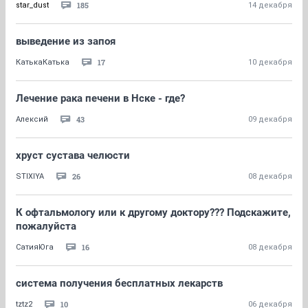
185
star_dust
14 декабря
выведение из запоя
17
КатькаКатька
10 декабря
Лечение рака печени в Нске - где?
43
Алексий
09 декабря
хруст сустава челюсти
26
STIXIYA
08 декабря
К офтальмологу или к другому доктору??? Подскажите,
пожалуйста
16
СатияЮга
08 декабря
система получения бесплатных лекарств
10
tztz2
06 декабря