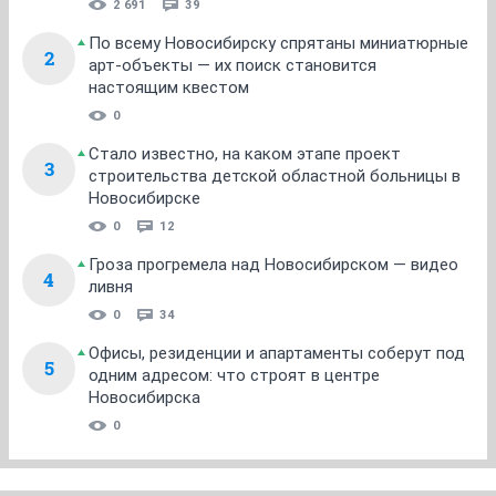
2 691
39
По всему Новосибирску спрятаны миниатюрные
2
арт-объекты — их поиск становится
настоящим квестом
0
Стало известно, на каком этапе проект
3
строительства детской областной больницы в
Новосибирске
0
12
Гроза прогремела над Новосибирском — видео
4
ливня
0
34
Офисы, резиденции и апартаменты соберут под
5
одним адресом: что строят в центре
Новосибирска
0