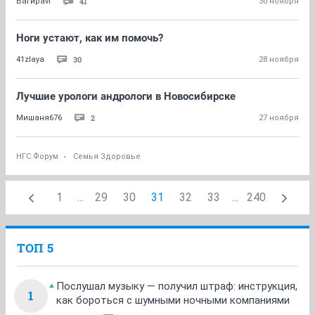
41
Багираvl
30 ноября
Ноги устают, как им помочь?
30
41zlaya
28 ноября
Лучшие урологи андрологи в Новосибирске
2
Мишаня676
27 ноября
НГС.Форум
Семья Здоровье
1
...
29
30
31
32
33
...
240
ТОП 5
Послушал музыку — получил штраф: инструкция,
1
как бороться с шумными ночными компаниями