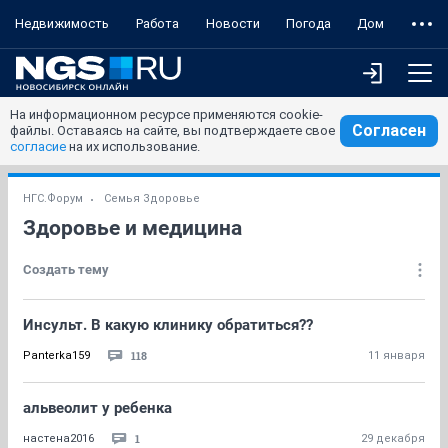
Недвижимость
Работа
Новости
Погода
Дом
На информационном ресурсе применяются cookie-
Согласен
файлы. Оставаясь на сайте, вы подтверждаете свое
согласие
на их использование.
НГС.Форум
Семья Здоровье
Здоровье и медицина
Создать тему
Инсульт. В какую клинику обратиться??
118
Panterka159
11 января
альвеолит у ребенка
1
настена2016
29 декабря