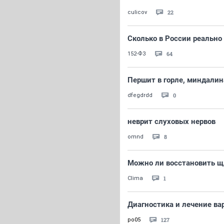
22
culicov
Сколько в России реально
64
152-ФЗ
Першит в горле, миндалин
0
dfegdrdd
неврит слуховых нервов
8
omnd
Можно ли восстановить 
1
Clima
Диагностика и лечение ва
127
po05