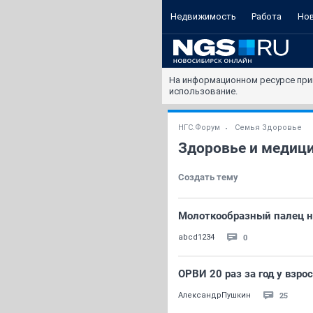
Недвижимость
Работа
Но
На информационном ресурсе при
использование.
НГС.Форум
Семья Здоровье
Здоровье и медиц
Создать тему
Молоткообразный палец н
0
abcd1234
ОРВИ 20 раз за год у взро
25
АлександрПушкин