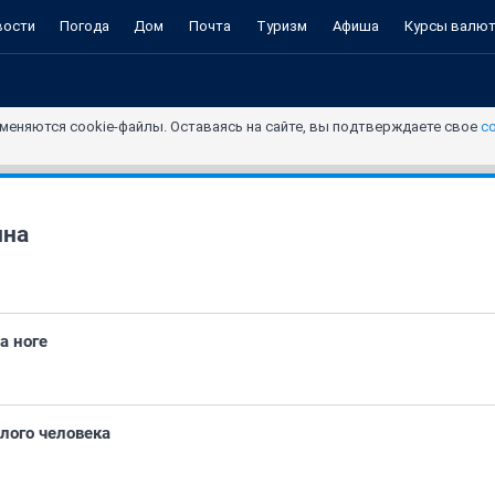
вости
Погода
Дом
Почта
Туризм
Афиша
Курсы валю
меняются cookie-файлы. Оставаясь на сайте, вы подтверждаете свое
с
ина
а ноге
слого человека