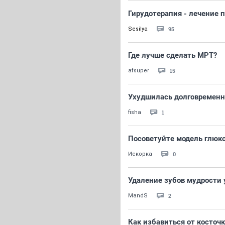
Гирудотерапия - лечение 
95
Sesilya
Где лучше сделать МРТ?
15
afsuper
Ухудшилась долговременн
1
fisha
Посоветуйте модель глюк
0
Искорка
Удаление зубов мудрости 
2
MandS
Как избавиться от косточк