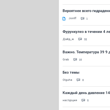
Вероятнее всего гидрадени
Joinff
1
Фурункулез в течении 4 л
32
Дайд_ж
Важно. Температура 39 9 
10
Grab
Без темы
0
Olguha
Каждый день давление 1
5
настурция