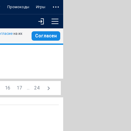
т
Промокоды
Игры
огласие
на их
Согласен
16
17
...
24