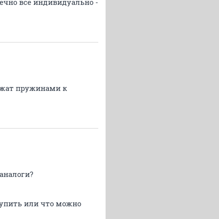
нечно все индивидуально -
оджат пружинами к
аналоги?
купить или что можно