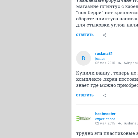
магазине плинтус с кабел
"пол берри" нет креплений
обороте плинтуса написан
для стыковки углов, нали
ОТВЕТИТЬ
ruslana81
R
junior
02 мая 2015
twinpea
Купили ванну , теперь не
комплекте ,экран постоян
знает где можно приобрес
ОТВЕТИТЬ
bestmaster
experienced
02 мая 2015
ruslana
трудно эти пластиковые э