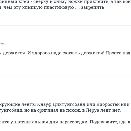
сидный клей - сверху и снизу ножки приклеить, а так ко
, чем эту хлипкую пластиковую .... закрепить
ter
х держится. И здорово надо сказать держится! Просто п
ирующие ленты Кнауф Дихтунгсбанд или Вибростек или 
нгсбанд, но на оригинал не похож, в Леруа лент нет.
лента уплотнительная для перегородки. Подскажите, где 