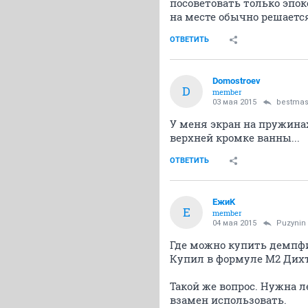
посоветовать только эпок
на месте обычно решается
ОТВЕТИТЬ
Domostroev
D
member
03 мая 2015
bestmas
У меня экран на пружина
верхней кромке ванны...
ОТВЕТИТЬ
ЕжиK
Е
member
04 мая 2015
Puzynin
Где можно купить демпф
Купил в формуле М2 Дихту
Такой же вопрос. Нужна 
взамен использовать.