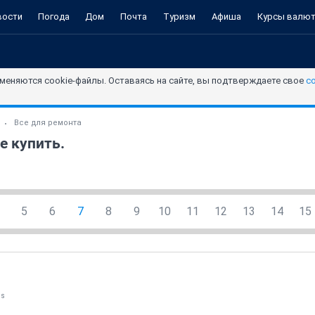
вости
Погода
Дом
Почта
Туризм
Афиша
Курсы валю
меняются cookie-файлы. Оставаясь на сайте, вы подтверждаете свое
с
Все для ремонта
е купить.
5
6
7
8
9
10
11
12
13
14
15
us