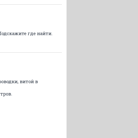
Подскажите где найти.
оводки, витой в
тров.