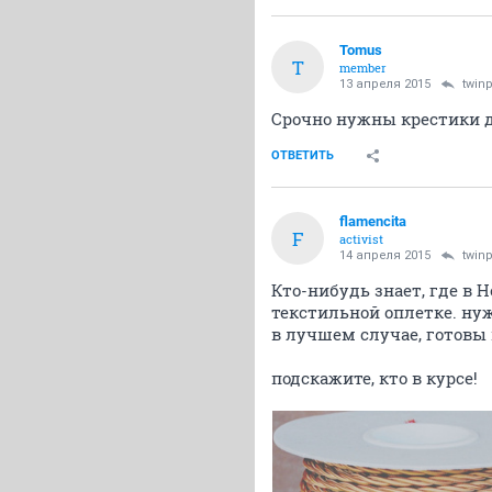
Tomus
T
member
13 апреля 2015
twin
Срочно нужны крестики дл
ОТВЕТИТЬ
flamencita
F
activist
14 апреля 2015
twin
Кто-нибудь знает, где в 
текстильной оплетке. нуж
в лучшем случае, готовы 
подскажите, кто в курсе!