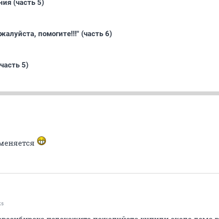
ия (часть 5)
жалуйста, помогите!!!" (часть 6)
часть 5)
тменяется
ks
восибирска подскажите пожалуйста купили около дома в