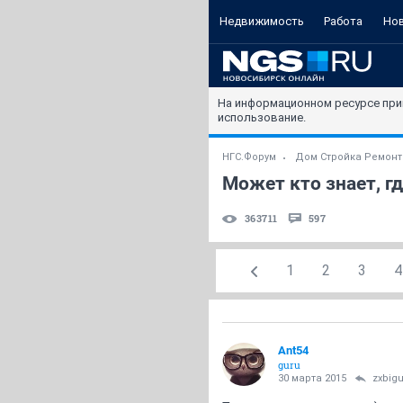
Недвижимость
Работа
Но
На информационном ресурсе при
использование.
НГС.Форум
Дом Стройка Ремонт
Может кто знает, гд
363711
597
1
2
3
4
Ant54
guru
30 марта 2015
zxbig