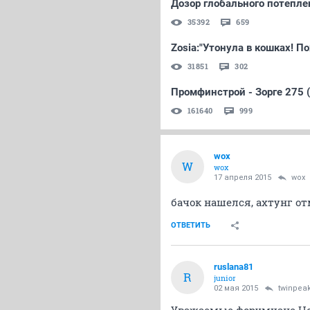
Дозор глобального потеплен
35392
659
Zosia:"Утонула в кошках! По
31851
302
Промфинстрой - Зорге 275 (
161640
999
wox
W
wox
17 апреля 2015
wox
бачок нашелся, ахтунг о
ОТВЕТИТЬ
ruslana81
R
junior
02 мая 2015
twinpea
Уважаемые форумчане Но