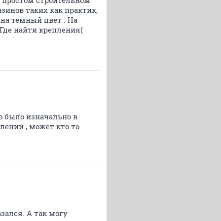
азинов таких как практик,
 на темный цвет . На
 Где найти крепления(
то было изначально в
лений , может кто то
зался. А так могу