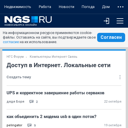
Недвижимость
Работа
Новости
Погода
Дом
На информационном ресурсе применяются cookie-
Согласен
файлы. Оставаясь на сайте, вы подтверждаете свое
согласие
на их использование.
НГС.Форум
Компьютеры Интернет Связь
Доступ в Интернет. Локальные сети
Создать тему
UPS и корректное завершение работы серваков
2
дядя Боря
22 октября
как обьединить 2 модема usb в один поток?
9
pelingator
19 октября