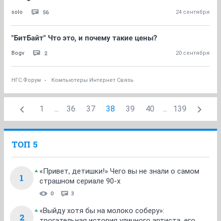
56
solo
24 сентября
"БитБайт" Что это, и почему такие цены?
2
Bogv
20 сентября
НГС.Форум
Компьютеры Интернет Связь
1
...
36
37
38
39
40
...
139
ТОП 5
«Привет, детишки!» Чего вы не знали о самом
1
страшном сериале 90-х
0
3
«Выйду хотя бы на молоко соберу»:
2
трогательная история уличного артиста, его