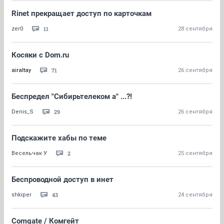
Rinet прекращает доступ по карточкам
11
zer0
28 сентября
Косяки с Dom.ru
71
airaltay
26 сентября
Беспредел "Сибирьтелеком а" ...?!
29
Denis_S
26 сентября
Подскажите хабы по теме
2
Весельчак У
25 сентября
Беспроводной доступ в инет
43
shkiper
24 сентября
Comgate / Комгейт