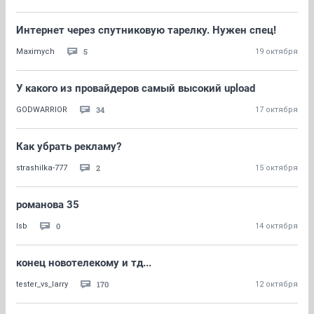
Интернет через спутниковую тарелку. Нужен спец!
5
Maximych
19 октября
У какого из провайдеров самый высокий upload
34
GODWARRIOR
17 октября
Как убрать рекламу?
2
strashilka-777
15 октября
романова 35
0
lsb
14 октября
конец новотелекому и тд...
170
tester_vs_larry
12 октября