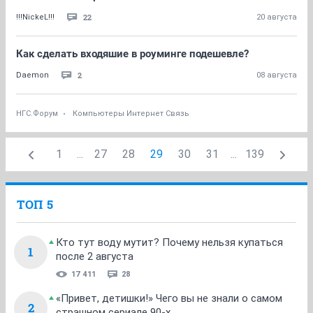
22
!!!NickeL!!!
20 августа
Как сделать входяшие в роуминге подешевле?
2
Daemon
08 августа
НГС.Форум
Компьютеры Интернет Связь
1
...
27
28
29
30
31
...
139
ТОП 5
Кто тут воду мутит? Почему нельзя купаться
1
после 2 августа
17 411
28
«Привет, детишки!» Чего вы не знали о самом
2
страшном сериале 90-х