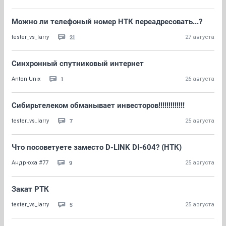
Можно ли телефоный номер НТК переадресовать...?
21
tester_vs_larry
27 августа
Синхронный спутниковый интернет
1
Anton Unix
26 августа
Сибирьтелеком обманывает инвесторов!!!!!!!!!!!!!
7
tester_vs_larry
25 августа
Что посоветуете заместо D-LINK DI-604? (НТК)
9
Андрюха #77
25 августа
Закат РТК
5
tester_vs_larry
25 августа