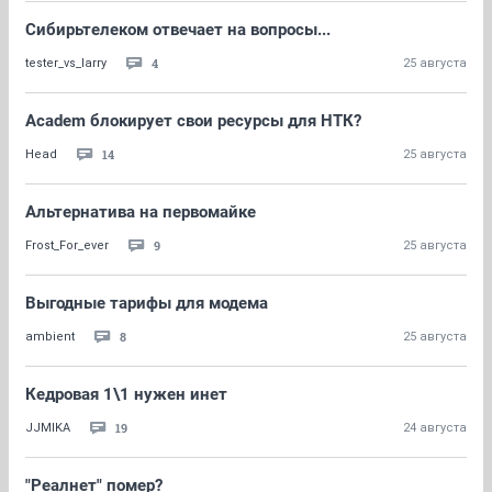
Сибирьтелеком отвечает на вопросы...
4
tester_vs_larry
25 августа
Academ блокирует свои ресурсы для НТК?
14
Head
25 августа
Альтернатива на первомайке
9
Frost_For_ever
25 августа
Выгодные тарифы для модема
8
ambient
25 августа
Кедровая 1\1 нужен инет
19
JJMIKA
24 августа
"Реалнет" помер?