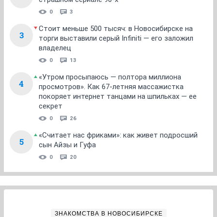
0
3
Стоит меньше 500 тысяч: в Новосибирске на
3
торги выставили серый Infiniti — его заложил
владелец
0
13
«Утром просыпаюсь — полтора миллиона
4
просмотров». Как 67-летняя массажистка
покоряет интернет танцами на шпильках — ее
секрет
0
26
«Считает нас фриками»: как живет подросший
5
сын Айзы и Гуфа
0
20
ЗНАКОМСТВА В НОВОСИБИРСКЕ