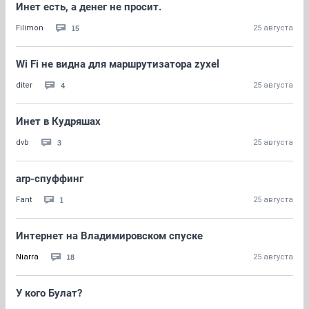
Инет есть, а денег не просит.
15
Filimon
25 августа
Wi Fi не видна для маршрутизатора zyxel
4
diter
25 августа
Инет в Кудряшах
3
dvb
25 августа
arp-спуффинг
1
Fant
25 августа
Интернет на Владимировском спуске
18
Niarra
25 августа
У кого Булат?