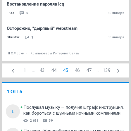
Востановление пароляв icq
5
FEXX
30 января
Осторожно, "дырявый" webstream
7
Shustrik
30 января
НГС.Форум
Компьютеры Интернет Связь
1
...
43
44
45
46
47
...
139
ТОП 5
Послушал музыку — получил штраф: инструкция,
1
как бороться с шумными ночными компаниями
2 691
39
По всему Новосибирску спрятаны миниатюрные