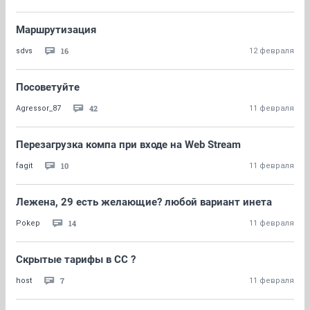
Маршрутизация
16
sdvs
12 февраля
Посоветуйте
42
Agressor_87
11 февраля
Перезагрузка компа при входе на Web Stream
10
fagit
11 февраля
Лежена, 29 есть желающие? любой вариант инета
14
Pоkep
11 февраля
Скрытые тарифы в СС ?
7
host
11 февраля