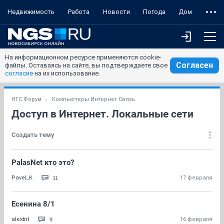
Недвижимость
Работа
Новости
Погода
Дом
На информационном ресурсе применяются cookie-
Согласен
файлы. Оставаясь на сайте, вы подтверждаете свое
согласие
на их использование.
НГС.Форум
Компьютеры Интернет Связь
Доступ в Интернет. Локальные сети
Создать тему
PalasNet кто это?
11
Pavel_K
17 февраля
Ecенина 8/1
9
alextnt
16 февраля