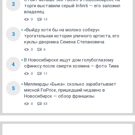
2
торги выставили серый Infiniti — его заложил
владелец
0
13
«Выйду хотя бы на молоко соберу»:
3
трогательная история уличного артиста, его
куклы-дворника Семена Степановича
0
6
В Новосибирске ищут дом голубоглазому
4
сфинксу после смерти хозяина — фото Тима
0
11
Миллиарды «Быка»: сколько зарабатывает
5
мясной FixPrice, пришедший недавно в
Новосибирск — обзор франшизы
0
63