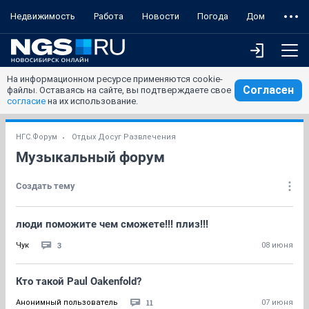
Недвижимость
Работа
Новости
Погода
Дом
На информационном ресурсе применяются cookie-
Согласен
файлы. Оставаясь на сайте, вы подтверждаете свое
согласие
на их использование.
НГС.Форум
Отдых Досуг Развлечения
Музыкальный форум
Создать тему
люди поможите чем сможете!!! плиз!!!
3
Чук
08 июня
Кто такой Paul Oakenfold?
11
Анонимный пользователь
07 июня