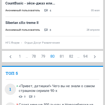
CountBasic - эйси-джаз или...
4
Анонимный пользователь
05 мая
Siberian xXx-treme II
8
Анонимный пользователь
28 апреля
НГС.Форум
Отдых Досуг Развлечения
1
...
78
79
80
81
82
...
94
ТОП 5
«Привет, детишки!» Чего вы не знали о самом
1
страшном сериале 90-х
0
3
Стоит меньше 500 тысяч: в Новосибирске на