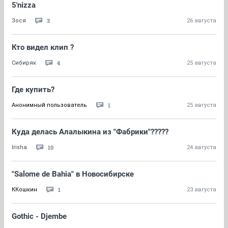
5'nizza
3
Зося
26 августа
Кто видел клип ?
4
Сибиряк
25 августа
Где купить?
1
Анонимный пользователь
25 августа
Куда делась Алалыкина из "Фабрики"?????
10
Irisha
24 августа
"Salome de Bahia" в Новосибирске
1
ККошкин
23 августа
Gothic - Djembe