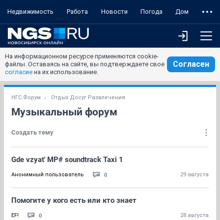
Недвижимость
Работа
Новости
Погода
Дом
На информационном ресурсе применяются cookie-
Согласен
файлы. Оставаясь на сайте, вы подтверждаете свое
согласие
на их использование.
НГС.Форум
Отдых Досуг Развлечения
Музыкальный форум
Создать тему
Gde vzyat' MP# soundtrack Taxi 1
0
Анонимный пользователь
29 августа
Помогите у кого есть или кто знает
0
EF!
28 августа