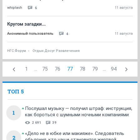
6
whiplash
11 августа
Кругом загадки...
4
Анонимный пользователь
11 августа
НГС.Форум
Отдых Досуг Развлечения
1
...
75
76
77
78
79
...
94
ТОП 5
Послушал музыку — получил штраф: инструкция,
1
как бороться с шумными ночными компаниями
2 691
39
«Дело не в юбке или макияже». Следователь
2
объяснил, кто чаще становится жертвой