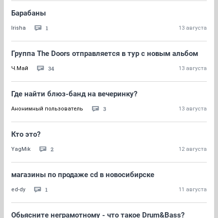
Барабаны
1
Irisha
13 августа
Группа The Doors отправляется в тур c новым альбом
34
Ч.Май
13 августа
Где найти блюз-банд на вечеринку?
3
Анонимный пользователь
13 августа
Кто это?
2
YagMik
12 августа
магазины по продаже cd в новосибирске
1
ed-dy
11 августа
Обьясните неграмотному - что такое Drum&Bass?