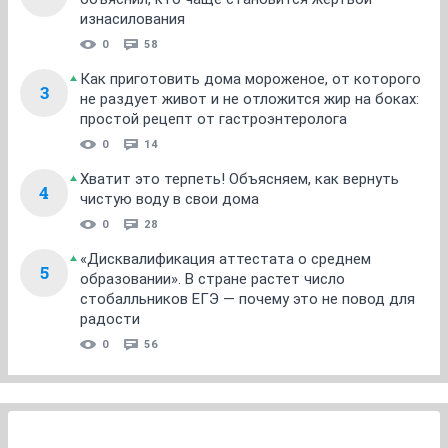
изнасилования
0
58
Как приготовить дома мороженое, от которого
3
не раздует живот и не отложится жир на боках:
простой рецепт от гастроэнтеролога
0
14
Хватит это терпеть! Объясняем, как вернуть
4
чистую воду в свои дома
0
28
«Дисквалификация аттестата о среднем
5
образовании». В стране растет число
стобалльников ЕГЭ — почему это не повод для
радости
0
56