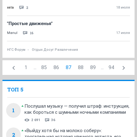
2
xela
18 июля
"Простые движенья"
16
Manul
17 июля
НГС.Форум
Отдых Досуг Развлечения
1
...
85
86
87
88
89
...
94
ТОП 5
Послушал музыку — получил штраф: инструкция,
1
как бороться с шумными ночными компаниями
2 691
36
«Выйду хотя бы на молоко соберу»:
2
трогательная история уличного артиста, его