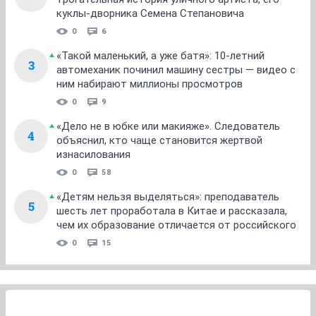
куклы-дворника Семена Степановича
0
6
«Такой маленький, а уже батя»: 10-летний
3
автомеханик починил машину сестры — видео с
ним набирают миллионы просмотров
0
9
«Дело не в юбке или макияже». Следователь
4
объяснил, кто чаще становится жертвой
изнасилования
0
58
«Детям нельзя выделяться»: преподаватель
5
шесть лет проработала в Китае и рассказала,
чем их образование отличается от российского
0
15