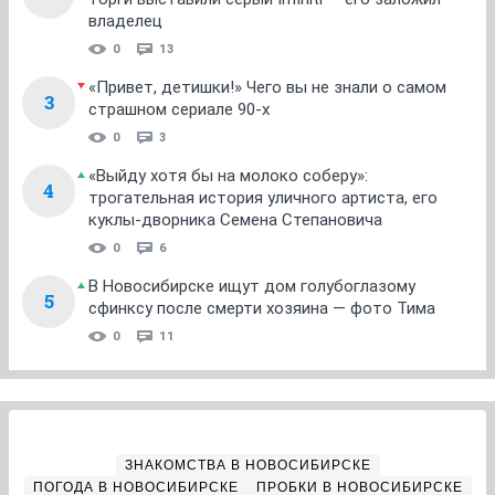
владелец
0
13
«Привет, детишки!» Чего вы не знали о самом
3
страшном сериале 90-х
0
3
«Выйду хотя бы на молоко соберу»:
4
трогательная история уличного артиста, его
куклы-дворника Семена Степановича
0
6
В Новосибирске ищут дом голубоглазому
5
сфинксу после смерти хозяина — фото Тима
0
11
ЗНАКОМСТВА В НОВОСИБИРСКЕ
ПОГОДА В НОВОСИБИРСКЕ
ПРОБКИ В НОВОСИБИРСКЕ