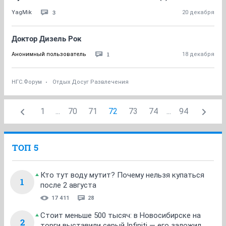
3
YagMik
20 декабря
Доктор Дизель Рок
1
Анонимный пользователь
18 декабря
НГС.Форум
Отдых Досуг Развлечения
1
...
70
71
72
73
74
...
94
ТОП 5
Кто тут воду мутит? Почему нельзя купаться
1
после 2 августа
17 411
28
Стоит меньше 500 тысяч: в Новосибирске на
2
торги выставили серый Infiniti — его заложил