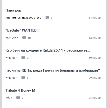
Панк рок
1
Анонимный пользователь
13 января
"IceBaby" WANTED!!!
10
=SmasH=
12 января
Кто был на концерте КиШа 25.11 - расскажите...
3
whiplash
10 января
песня из КВНа, когда Галустян Бонапарта изображал?
5
whiplash
09 января
Tribute 4 Boney M
2
Убик
08 января