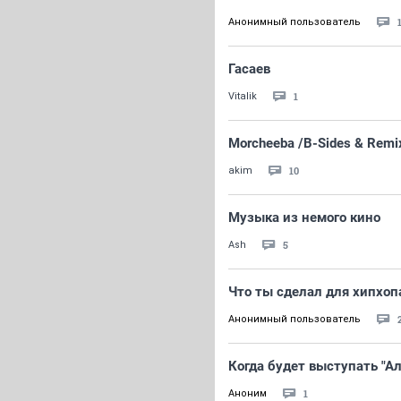
Анонимный пользователь
Гасаев
1
Vitalik
Morcheeba /B-Sides & Remi
10
akim
Музыка из немого кино
5
Ash
Что ты сделал для хипхопа
Анонимный пользователь
Когда будет выступать "А
1
Аноним