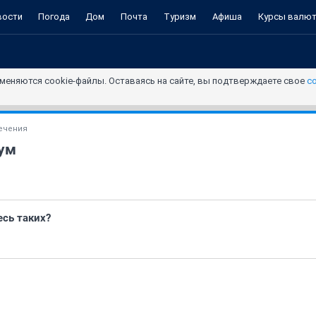
вости
Погода
Дом
Почта
Туризм
Афиша
Курсы валю
меняются cookie-файлы. Оставаясь на сайте, вы подтверждаете свое
с
ечения
ум
есь таких?