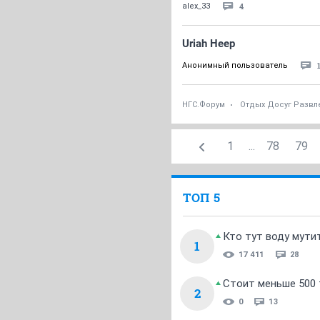
4
alex_33
Uriah Heep
Анонимный пользователь
НГС.Форум
Отдых Досуг Развл
1
...
78
79
ТОП 5
Кто тут воду мути
1
17 411
28
Стоит меньше 500 т
2
0
13