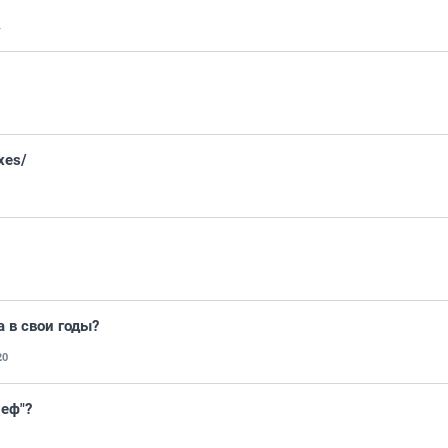
1
xes/
 в свои годы?
20
леф"?