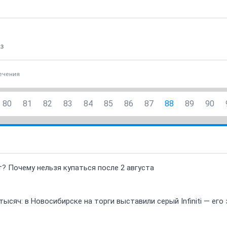
13
ечения
80
81
82
83
84
85
86
87
88
89
90
т? Почему нельзя купаться после 2 августа
ысяч: в Новосибирске на торги выставили серый Infiniti — ег