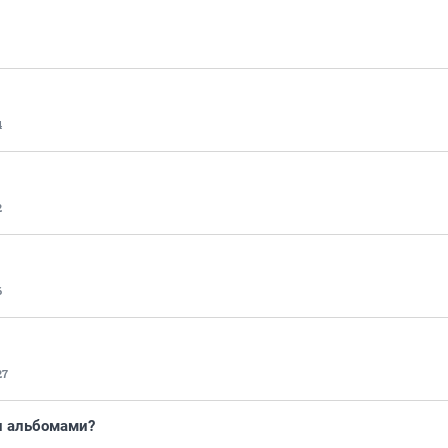
4
2
6
27
и альбомами?