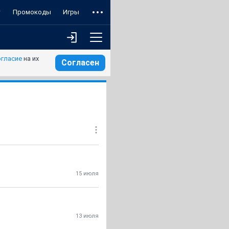
т
Промокоды
Игры
огласие
на их
Согласен
15 июля
13 июля