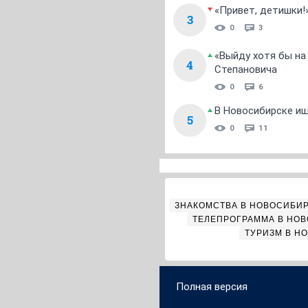
«Привет, детишки!
3
0
3
«Выйду хотя бы на
4
Степановича
0
6
В Новосибирске ищ
5
0
11
ЗНАКОМСТВА В НОВОСИБИ
ТЕЛЕПРОГРАММА В НО
ТУРИЗМ В Н
Полная версия