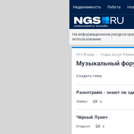
Недвижимость
Работа
Но
На информационном ресурсе при
использование.
НГС.Форум
Отдых Досуг Развл
Музыкальный фор
Создать тему
Разнотравiе - знают ли зд
0
Stalker
Чёрный Лукич
5
Dragoon