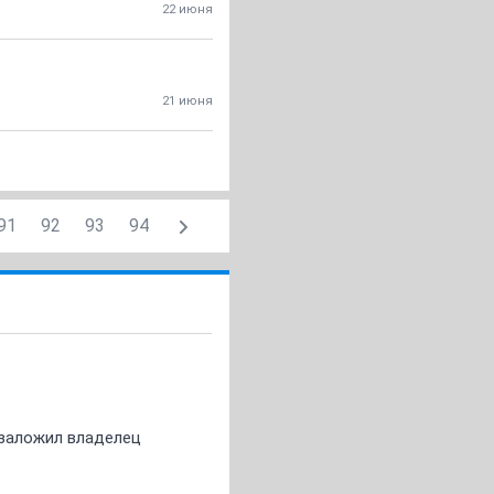
22 июня
21 июня
91
92
93
94
о заложил владелец