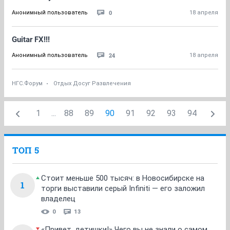
0
Анонимный пользователь
18 апреля
Guitar FX!!!
24
Анонимный пользователь
18 апреля
НГС.Форум
Отдых Досуг Развлечения
1
...
88
89
90
91
92
93
94
ТОП 5
Стоит меньше 500 тысяч: в Новосибирске на
1
торги выставили серый Infiniti — его заложил
владелец
0
13
«Привет, детишки!» Чего вы не знали о самом