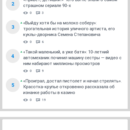
2
страшном сериале 90-х
0
3
«Выйду хотя бы на молоко соберу»:
3
трогательная история уличного артиста, его
куклы-дворника Семена Степановича
0
6
«Такой маленький, а уже батя»: 10-летний
4
автомеханик починил машину сестры — видео с
ним набирают миллионы просмотров
0
9
«Проиграл, достал пистолет и начал стрелять».
5
Красотка-крупье откровенно рассказала об
изнанке работы в казино
0
19