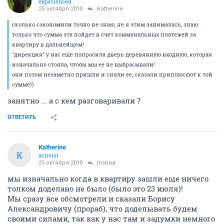
experienced
25 октября 2010
Katherine
сколько сэкономили точно не знаю, не я этим занималась, знаю
только что сумма эта пойдет в счет коммунальных платежей за
квартиру в дальнейщем!
"дирекция" у нас еще попросила дверь деревянную входную, которая
изначально стояла, чтобы мы ее не выбрасывали!
они потом незаметно пришли и сняли ее, сказали приплюсуют к той
сумме))
занятно ... а с кем разговаривали ?
ОТВЕТИТЬ
Katherine
K
activist
25 октября 2010
toshaa
мы изначально когда в квартиру зашли еще ничего
толком доделано не было (было это 23 июля)!
Мы сразу все обсмотрели и сказали Борису
Александровичу (прораб), что доделывать будем
своими силами, так как у нас там и задумки немного