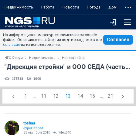
Недвижимость
Работа
Новости
Погода
Дом
На информационном ресурсе применяются cookie-
Согласен
файлы. Оставаясь на сайте, вы подтверждаете свое
согласие
на их использование.
НГС.Форум
Недвижимость
Новостройки
"Дирекция стройки" и ООО СЕДА (часть 2)
175818
1000
1
...
11
12
13
14
15
...
21
toshaa
experienced
25 октября 2010
Alex540