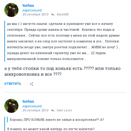
toshaa
experienced
25 октября 2010
Alex540
да мы с 1 августа зашли..сделали в принципе уже все к началу
сентября. Правда кроме ванны и чистовой.. Боялись без воды и
отопления... Сейчас все есть поэтому у меня на этой неделе думаю
ванну закончат, а на след пол застелят в комнатах и усе... Потолки
натянуты везде уже, завтра розетки подключат.... ЖИВИ не хочу! :)...
правда денег на кухонный гарнитур уже не ма.... :((( будем
микроволновкой похлже только пользоватся...
а у тебя стопки то под коньяк есть ????? или только
микроволновка и все ????
ОТВЕТИТЬ
toshaa
experienced
25 октября 2010
Ivаn Lеon
Хорошо, ПРО КОНЬЯК никто не забыл в воскресенье!!! А?
Я помню, но может какой нибудь по легче напиток?