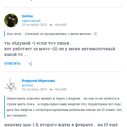
toshaa
experienced
25 октября 2010
Alex540
неа, нету... :)спасибо за предложение, с меня молоко.. :))
ты обдумай =) если что пиши ..
кот работает за мясо =))) он у меня антимолочный
какой то ....
ОТВЕТИТЬ
Боярыня Морозова
activist
25 октября 2010
Alex540
Переезжать конечно можно и через 2 недели... но как то не хочется в
грязи жить пока... в подъездах-сами видели что, территории нет еще,
да и без лифтов с полуторогодовалым ребенкам никак на 10 этаже..что
не говорите..
нашему щас 1.4, второго ждём в феврале... на 10 ещё