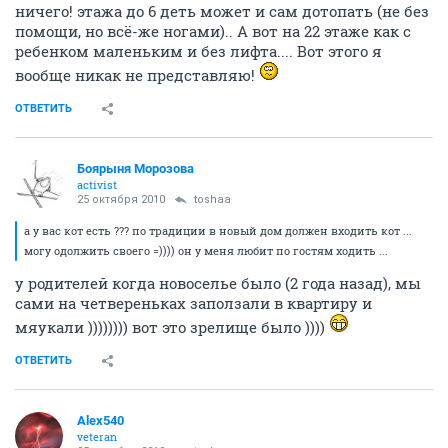
ничего! этажа до 6 деть может и сам дотопать (не без
помощи, но всё-же ногами).. А вот на 22 этаже как с
ребенком маленьким и без лифта.... Вот этого я
вообще никак не представляю!
ОТВЕТИТЬ
Боярыня Морозова
activist
25 октября 2010
toshaa
а у вас кот есть ??? по традиции в новый дом должен входить кот ...
могу одолжить своего =)))) он у меня любит по гостям ходить ...
у родителей когда новоселье было (2 года назад), мы
сами на четвереньках заползали в квартиру и
мяукали )))))))) вот это зрелище было ))))
ОТВЕТИТЬ
Alex540
veteran