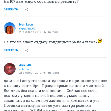
На 10? вам много осталось по ремонту?
ОТВЕТИТЬ
Ivаn Lеon
experienced
25 октября 2010
mirdan5
Не кто не знает судьбу кондиционера на 4этаже?
ОТВЕТИТЬ
Alex540
veteran
25 октября 2010
mirdan5
да мы с 1 августа зашли..сделали в принципе уже все
к началу сентября. Правда кроме ванны и чистовой..
Боялись без воды и отопления... Сейчас все есть
поэтому у меня на этой неделе думаю ванну
закончат, а на след пол застелят в комнатах и усе...
Потолки натянуты везде уже, завтра розетки
подключат.... ЖИВИ не хочу! :)... правда денег на