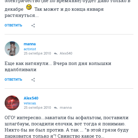
электричество (не по времянке) будет дано только в
декабре
Так может и до конца января
растянуться...
ОТВЕТИТЬ
manna
activist
25 октября 2010
Alex540
Еще как натянули... Вчера пол дня колышки
вдалбливали
ОТВЕТИТЬ
Alex540
veteran
25 октября 2010
manna
ОГО! интересно...закатали бы асфальтом, поставили
шлагбаум, посадили елочки, вот тогда я понимаю.
Никто бы не был против. А так ... "в этой грязи буду
парковатся только я"! Свинство какое то...