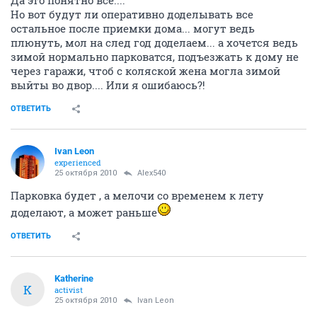
Да это понятно всё....
Но вот будут ли оперативно доделывать все
остальное после приемки дома... могут ведь
плюнуть, мол на след год доделаем... а хочется ведь
зимой нормально парковатся, подъезжать к дому не
через гаражи, чтоб с коляской жена могла зимой
выйты во двор.... Или я ошибаюсь?!
ОТВЕТИТЬ
Ivаn Lеon
experienced
25 октября 2010
Alex540
Парковка будет , а мелочи со временем к лету
доделают, а может раньше
ОТВЕТИТЬ
Katherine
K
activist
25 октября 2010
Ivаn Lеon