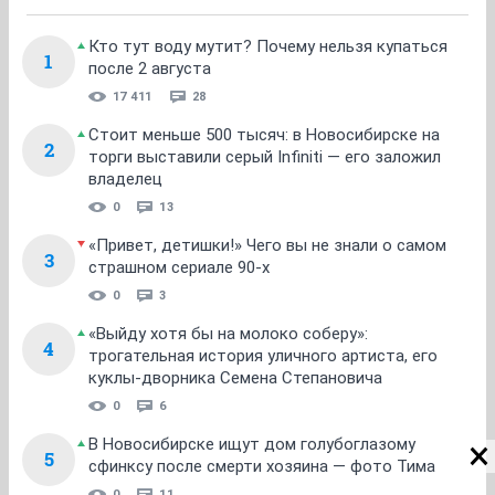
Кто тут воду мутит? Почему нельзя купаться
1
после 2 августа
17 411
28
Стоит меньше 500 тысяч: в Новосибирске на
2
торги выставили серый Infiniti — его заложил
владелец
0
13
«Привет, детишки!» Чего вы не знали о самом
3
страшном сериале 90-х
0
3
«Выйду хотя бы на молоко соберу»:
4
трогательная история уличного артиста, его
куклы-дворника Семена Степановича
0
6
В Новосибирске ищут дом голубоглазому
5
сфинксу после смерти хозяина — фото Тима
0
11