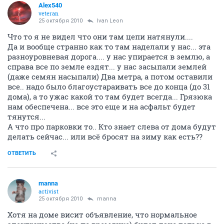
Alex540
veteran
25 октября 2010
Ivаn Lеon
Что то я не видел что они там цепи натянули....
Да и вообще странно как то там наделали у нас... эта
разноуровневая дорога.... у нас упирается в землю, а
справа все по земле ездят... у нас засыпали землей
(даже семян насыпали) Два метра, а потом оставили
все.. надо было благоустараивать все до конца (до 31
дома), а то ужас какой то там будет всегда... Грязюка
нам обеспечена... все это еще и на асфальт будет
тянутся...
А что про парковки то.. Кто знает слева от дома будут
делать сейчас... или всё бросят на зиму как есть??
ОТВЕТИТЬ
manna
activist
25 октября 2010
manna
Хотя на доме висит объявление, что нормальное