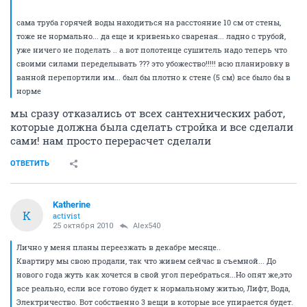
сама труба горячей воды находиться на расстояние 10 см от стены,
тоже не нормально... да еще и кривенько свареная... ладно с трубой,
уже ничего не поделать .. а вот полотенце сушитель надо теперь что
своими силами переделывать ??? это убожество!!!!! всю планировку в
ванной перепортили им... был бы плотно к стене (5 см) все было бы в
норме
мы сразу отказались от всех сантехнических работ,
которые должна была сделать стройка и все сделали
сами! нам просто перерасчет сделали
ОТВЕТИТЬ
Katherine
K
activist
25 октября 2010
Alex540
Лично у меня планы переезжать в декабре месяце..
Квартиру мы свою продали, так что живем сейчас в съемной... До
нового года жуть как хочется в свой угол перебраться...Но опят же,это
все реально, если все готово будет к нормальному житью, Лифт, Вода,
Электричество. Вот собственно 3 вещи в которые все упирается будет.