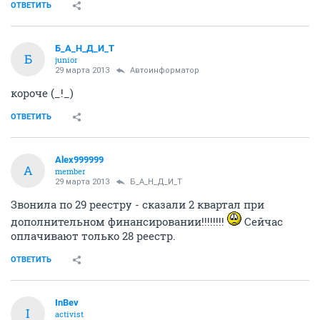
ОТВЕТИТЬ
Б_А_Н_Д_И_Т
Б
junior
29 марта 2013
Автоинформатор
короче (_!_)
ОТВЕТИТЬ
Alex999999
A
member
29 марта 2013
Б_А_Н_Д_И_Т
Звонила по 29 реестру - сказали 2 квартал при
дополнительном финансировании!!!!!!!!
Сейчас
оплачивают только 28 реестр.
ОТВЕТИТЬ
InBev
I
activist