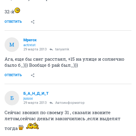
32-й
ОТВЕТИТЬ
Mperox
M
activist
29 марта 2013
tanyamk
Ага, еще бы снег расстаял, +15 на улице и солнечно
было б_))) Вообще б рай был_)))
ОТВЕТИТЬ
Б_А_Н_Д_И_Т
Б
junior
29 марта 2013
Автоинформатор
Сейчас звонил по своему 31 , сказали звоните
летом,сейчас деньги закончились ,если выделят
тогда