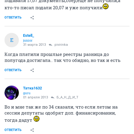
подавали 17,07 документы,сбер,еще не получили,а
кто-то писал подали 20,07 и уже получили
ОТВЕТИТЬ
Estell_
E
junior
31 марта 2013
pivirinka
Когда платили прошлые реестры разница до
полугода достигала.. так что обидно, но так и есть
ОТВЕТИТЬ
Татка1632
guru
01 апреля 2013
Б_А_Н_Д_И_Т
Во и мне так же по 34 сказали, что если летом на
сессии депутаты одобрят доп. финансировании,
тогда дадут
ОТВЕТИТЬ