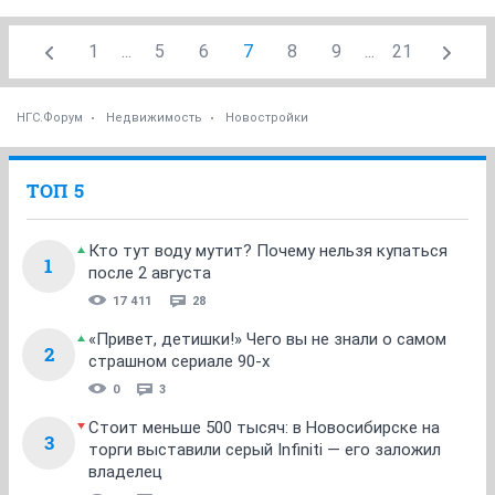
1
...
5
6
7
8
9
...
21
НГС.Форум
Недвижимость
Новостройки
ТОП 5
Кто тут воду мутит? Почему нельзя купаться
1
после 2 августа
17 411
28
«Привет, детишки!» Чего вы не знали о самом
2
страшном сериале 90-х
0
3
Стоит меньше 500 тысяч: в Новосибирске на
3
торги выставили серый Infiniti — его заложил
владелец