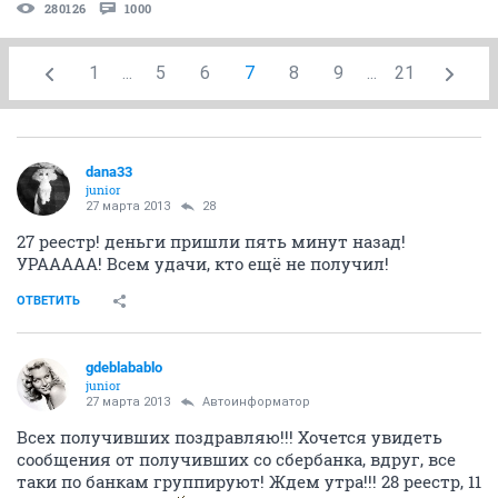
280126
1000
1
...
5
6
7
8
9
...
21
dana33
junior
27 марта 2013
28
27 реестр! деньги пришли пять минут назад!
УРААААА! Всем удачи, кто ещё не получил!
ОТВЕТИТЬ
gdeblabablo
junior
27 марта 2013
Автоинформатор
Всех получивших поздравляю!!! Хочется увидеть
сообщения от получивших со сбербанка, вдруг, все
таки по банкам группируют! Ждем утра!!! 28 реестр, 11