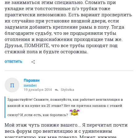
не заниматься этим специально. Сломать при
укладке эти толстостенные п/э трубки тоже
практически невозможно. Есть вариант просверлить
их случайно при установке входной двери, если
задумали добавить крепление рамы в полу. Тогда
благодарите судьбу, что не продырявили тубы
отопления и водоснабжения проходящие там же.
Друзья, ПОМНИТЕ, что все трубы проходят под
стяжкой пола и будьте осторожны.
ОТВЕТИТЬ
Параван
П
member
19 декабря 2014
Stylistka
Здравствуйте! Скажите, пожалуйста, как работает вентилляция в
ванной и на кухне на 25 этаже? Нет ли притока запахов с этажей
снизу? И ,если есть, как боролись?
Мой этаж чуть пониже вашего... Я перечитал почти
весь форум про вентиляцию и с удивлением
констатирую, как мне повезло. Может, нижние