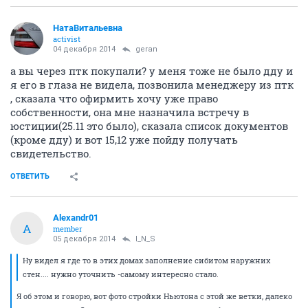
НатаВитальевна
activist
04 декабря 2014
geran
а вы через птк покупали? у меня тоже не было дду и
я его в глаза не видела, позвонила менеджеру из птк
, сказала что офирмить хочу уже право
собственности, она мне назначила встречу в
юстиции(25.11 это было), сказала список документов
(кроме дду) и вот 15,12 уже пойду получать
свидетельство.
ОТВЕТИТЬ
Alexandr01
A
member
05 декабря 2014
I_N_S
Ну видел я где то в этих домах заполнение сибитом наружних
стен.... нужно уточнить -самому интересно стало.
Я об этом и говорю, вот фото стройки Ньютона с этой же ветки, далеко