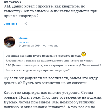
не умеют.
З.Ы. Давно хотел спросить, как квартиры по
качеству? Тепло зимой?Были какие недочеты при
приеме квартиры?
ОТВЕТИТЬ
Найла
member
24 декабря 2014
medant
Странная позиция, мусор мешает, но говорить не буду
А объявления вешать не поможет, может они читать не умеют.
З.Ы. Давно хотел спросить, как квартиры по качеству? Тепло зимой?
Были какие недочеты при приеме квартиры?
Ну если их родители не воспитали, зачем это буду
делать я? Пусть это останется на их совести.
Качество квартиры нас вполне устроило. Стены
ровные. Полы тоже. Огорчает остекление на лоджии.
Думаю, летом поменяем. Мы немного утеплили
лоджию, и окна начали "плакать". А так все было