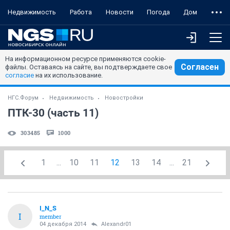
Недвижимость
Работа
Новости
Погода
Дом
На информационном ресурсе применяются cookie-
Согласен
файлы. Оставаясь на сайте, вы подтверждаете свое
согласие
на их использование.
НГС.Форум
Недвижимость
Новостройки
ПТК-30 (часть 11)
303485
1000
1
...
10
11
12
13
14
...
21
I_N_S
I
member
04 декабря 2014
Alexandr01