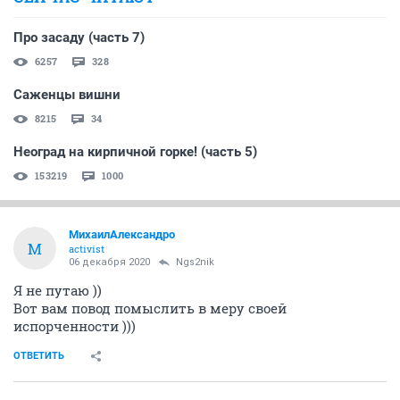
Про засаду (часть 7)
6257
328
Саженцы вишни
8215
34
Неоград на кирпичной горке! (часть 5)
153219
1000
МихаилАлександро
М
activist
06 декабря 2020
Ngs2nik
Я не путаю ))
Вот вам повод помыслить в меру своей
испорченности )))
ОТВЕТИТЬ