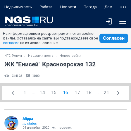
Недвижимость
Работа
Новости
Погода
Дом
На информационном ресурсе применяются cookie-
Согласен
файлы. Оставаясь на сайте, вы подтверждаете свое
согласие
на их использование.
НГС.Форум
Недвижимость
Новостройки
ЖК "Енисей" Красноярская 132
214128
1000
1
...
14
15
16
17
18
...
21
Alippa
no status
04 декабря 2020
новоселл