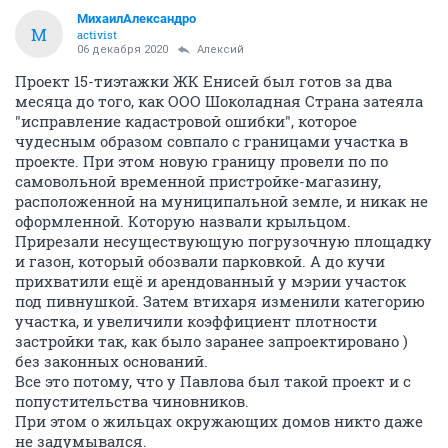
МихаилАлександро
М
activist
06 декабря 2020
Алексий
Проект 15-тиэтажки ЖК Енисей был готов за два
месяца до того, как ООО Шоколадная Страна затеяла
"исправление кадастровой ошибки", которое
чудесным образом совпало с границами участка в
проекте. При этом новую границу провели по по
самовольной временной пристройке-магазину,
расположенной на муниципальной земле, и никак не
оформленной. Которую назвали крыльцом.
Прирезали несуществующую погрузочную площадку
и газон, который обозвали парковкой. А до кучи
прихватили ещё и арендованный у мэрии участок
под пивнушкой. Затем втихаря изменили категорию
участка, и увеличили коэффициент плотности
застройки так, как было заранее запроектировано )
без законных оснований.
Все это потому, что у Павлова был такой проект и с
попустительства чиновников.
При этом о жильцах окружающих домов никто даже
не задумывался.