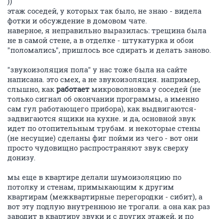
))
этаж соседей, у которых так было, не знаю - видела
фотки и обсуждение в домовом чате.
наверное, я неправильно выразилась: трещина была
не в самой стене, а в отделке - штукатурка и обои
"поломались", пришлось все сдирать и делать заново.
"звукоизоляция пола" у нас тоже была на сайте
написана. это смех, а не звукоизоляция. например,
слышно, как
работает
микроволновка у соседей (не
только сигнал об окончании программы, а именно
сам гул работающего прибора), как выдвигаются-
задвигаются ящики на кухне. и да, основной звук
идет по отопительным трубам. и некоторые стены
(не несущие) сделаны фиг пойми из чего - вот они
просто чудовищно распространяют звук сверху
донизу.
мы еще в квартире делали шумоизоляцию по
потолку и стенам, примыкающим к другим
квартирам (межквартирные перегородки - сибит), а
вот эту подлую внутреннюю не трогали. а она как раз
заводит в квартиру звуки и с других этажей, и по