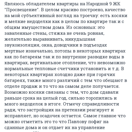
Являюсь обладателем квартиры на Народной 9 ЖК
"Просвещение". В целом красиво построено, качество
на мой субъективный взгляд на троечку: есть косяки
и мелкие недоделки как в целом по квартире так и с
общим имуществом дома. Из основных: это
заваленные стены, стяжка не очень ровная,
желательно выравнивать, никудышная
звукоизоляция, окна, доводчики в подъездах
мертвые изначально, потопы в некоторых квартирах
как по батареям так и по внутренне разводке воды в
квартирах, вертикальное отопление, что невозможно
нормальные тепловые счетчики установить и т.д. В
некоторых квартирах холодно даже при горячих
батареях, также много различий с тем что обещают в
отделе продаж и то что на самом деле получается.
Возможно косяки связаны с тем, что дом сдавали
раньше срока на целый год, сильно торопились и
много недоделок в итоге. Отмечу справедливости
ради, что застройщик на претензии реагирует и
исправляет, но осадочек остается. Самое главное что
можно отметить это то что Павлову пофиг на
сданные дома и он отдает их на управление