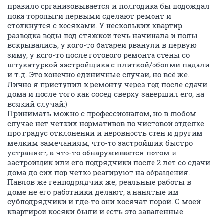
правило организовывается и полгодика бы подождал
пока торопыги первыми сделают ремонт и
столкнутся с косяками. У нескольких квартир
разводка воды под стяжкой течь начинала и полы
вскрывались, у кого-то батареи рванули в первую
зиму, у кого-то после готового ремонта стены со
штукатуркой застройщика с плиткой/обоями падали
и т.д. Это конечно единичные случаи, но всё же.
Лично я приступил к ремонту через год после сдачи
дома и после того как сосед сверху завершил его, на
всякий случай:)
Принимать можно с профессионалом, но в любом
случае нет четких нормативов по чистовой отделке
про градус отклонений и неровность стен и другим
мелким замечаниям, что-то застройщик быстро
устраняет, а что-то обнаруживается потом и
застройщик или его подрядчики после 2 лет со сдачи
дома до сих пор четко реагируют на обращения.
Павлов же генподрядчик же, реальные работы в
доме не его работники делают, а нанятые им
субподрядчики и где-то они косячат порой. С моей
квартирой косяки были и есть это заваленные