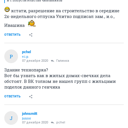
и с попустительства чиновников
кстати, разрешение на строительство в середине
2х-недельного отпуска Улитко подписал зам., и.о.,
Ивашина
ОТВЕТИТЬ
pchel
P
v.i.p.
07 декабря 2020
Галинка
Здание технопарка?
Вот бы узнать как в жилых домах-свечках дела
обстоят. В ВК толком не нашел групп с жильцами
поделок данного генчика
ОТВЕТИТЬ
johnsmitt
J
junior
07 декабря 2020
pchel